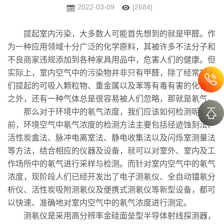
2022-03-09
[2684]
提起室内污染，大多数人可能首先想到的就是甲醛。作
为一种应用领域十分广泛的化学原料，其被许多不法分子和
不良商家违规添加到各种家具用品中，危害人们的健康。但
实际上，室内空气中的污染物并非只有甲醛，除了经常被人
们提起的可吸入颗粒物、重金属以及苯等有毒有害的化合物
之外，还有一种气体总是很容易被人们忽略，那就是氡气。
那么对于环境中的氡气浓度，我们应该如何检测呢？目
前，环境空气中氡气浓度的检测方法主要包括径迹蚀刻法、
活性炭盒法、脉冲电离室法、静电收集法以及闪烁室测量法
等方法，结合相应的仪器及设备，就可以对室外、室内及工
作场所中的氡气进行采样与检测。而针对室内空气中的氡气
浓度，现阶段人们已经开发出了电子测氡仪、全自动镭氡分
析仪、活性炭吸附测氡仪及便携式测氡仪等新型设备，都可
以快速、准确地对室内空气中的氡气浓度进行测定。
测氡仪是采用高分辨率金硅面垒型半导体射线探测器，