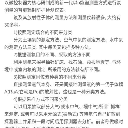
以微控制器为核心研制成的新一代以α能谱测量方式进行氡
测量的智能辐射防护检测仪表。
氡及其放射性子体的测量方法和测量仪器很多, 大约有
30多种。
1)按照测定场合的不同来分类
分为土壤氡的测定方法、空气中氡的测定方法、水中氡
的测定方法三类, 其中每类又包括多种方法。
2)根据测氡目的不同、采取的方法不同
利用测氡来探寻铀钍矿床、找石油、预报地震等, 与环
境中或室内氡的测定, 所采用的方法就有所不同。
3)按照测定同位素种类的不同来分类
直接测量氡气本身、还是间接地测量氡的第一代子体镭
A(RaA;它就是Po)的放射性，这也是一种分类方法。
4)根据采样方式不同来分类
可以用泵抽取部分大气(或水中气、壤中气)所谓" 抓样"
来测定, 或者可以采用无源式(被动式) 等待氡气自己扩散到
探测器上并累积一段时间后用探测器去分析。前者称做暖时