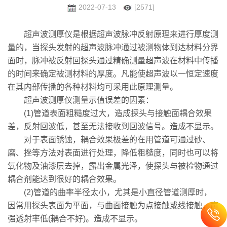
2022-07-13
[2571]
超声波测厚仪是根据超声波脉冲反射原理来进行厚度测
量的，当探头发射的超声波脉冲通过被测物体到达材料分界
面时，脉冲被反射回探头通过精确测量超声波在材料中传播
的时间来确定被测材料的厚度。凡能使超声波以一恒定速度
在其内部传播的各种材料均可采用此原理测量。
超声波测厚仪测量示值误差的因素：
(1)管道表面粗糙度过大，造成探头与接触面耦合效果
差，反射回波低，甚至无法接收到回波信号。造成不显示。
对于表面锈蚀，耦合效果极差的在用管道可通过砂、
磨、挫等方法对表面进行处理，降低粗糙度，同时也可以将
氧化物及油漆层去掉，露出金属光泽，使探头与被检物通过
耦合剂能达到很好的耦合效果。
(2)管道的曲率半径太小，尤其是小直径管道测厚时，
因常用探头表面为平面，与曲面接触为点接触或线接触，声
强透射率低(耦合不好)。造成不显示。