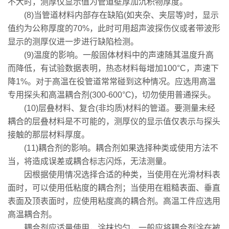
不大时，测厚仪显示值为管道壁厚加沉积物厚度。
(8)当管道材料内部存在缺陷(如夹杂、夹层等)时，显示
值约为公称厚度的70%，此时可用超声波探伤仪或者带波形
显示的测厚仪进一步进行缺陷检测。
(9)温度的影响。一般固体材料中的声速随其温度升高
而降低，有试验数据表明，热态材料每增加100°C，声速下
降1%。对于高温在役管道常常碰到这种情况。应选用高温
专用探头和高温耦合剂(300-600°C)，切勿使用普通探头。
(10)层叠材料、复合(非均质)材料的管道。要测量未经
耦合的层叠材料是不可能的，测厚仪的显示值仅表示与探头
接触的那层材料厚度。
(11)耦合剂的影响。耦合剂如果选择种类或使用方法不
当，将造成误差或耦合标志闪烁，无法测量。
因根据使用情况选择合适的种类，当使用在光滑材料表
面时，可以使用低粘度的耦合剂；当使用在粗糙表面、垂直
表面及顶表面时，应使用粘度高的耦合剂。高温工件应选用
高温耦合剂。
耦合剂应适量使用，涂抹均匀，一般应将耦合剂涂在被