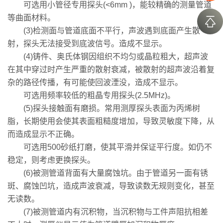
可选用小管径专用探头(<6mm )，能较精确的测量管道
等曲面材料。
(3)检测面与管道底面不平行，声波遇到底面产生散
射，探头无法接受到底波信号。造成不显示。
(4)铸件、奥氏体钢因组织不均匀或晶粒粗大，超声波
在其中穿过时产生严重的散射衰减，被散射的超声波沿着复
杂的路径传播，有可能使回波湮没，造成不显示。
可选用频率较低的粗晶专用探头(2.5MHz)。
(5)探头接触面有磨损。常用测厚探头表面为丙烯树
脂，长期使用会使其表面粗糙度增加，导致灵敏度下降，从
而造成显示不正确。
可选用500砂纸打磨，使其平滑并保证平行度。如仍不
稳定，则考虑更换探头。
(6)被测管道背面有大量腐蚀坑。由于管道另一面有锈
斑、腐蚀凹坑，造成声波衰减，导致读数无规则变化，甚至
无读数。
(7)被测管道内有沉积物，当沉积物与工件声阻抗相差