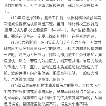
测材料的表面，但当测量温度较高时，耦合剂应涂在探头
上。
(12)声速选择错误。测量工件前，根据材料种类预置其
声速或根据标准块反测出声速。当用一种材料校正仪器后
(常用试块为钢)又去测量另一种材料时，将产生错误的结
果。要求在测量前一定要正确识别材料，选择合适声速。
(13)应力的影响。在用管道大部分有应力存在，固体材
料的应力状况对声速有一定的影响，当应力方向与传播方向
一致时，若应力为压应力，则应力作用使工件弹性增加，声
速加快；反之，若应力为拉应力，则声速减慢。当应力与波
的传播方向不一至时，波动过程中质点振动轨迹受应力干
扰，波的传播方向产生偏离。根据资料表明，一般应力增
加，声速缓慢增加。测量显示值偏小
(14)管道表面氧化物或油漆覆盖层的影响。金属表面产
生的致密氧化物或油漆防腐层，虽与基体材料结合紧密，无
明显界面，但声速在两种物质中的传播速度是不同的，从而
造成误差，且随覆盖物厚度不同，误差大小也不同。