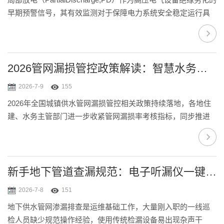
早期预警信号，其有效监测对于保障电力系统安全稳定运行具
有不可替代的战略意义。随着智能电网建设的深入推进，局放
仪市场正经历一场由技术创新驱动的深刻变革。本文将从局部
放电的物理机制、核心检测技术、市场格局及康高特（KGT）
的创新实践等多个维度，对局放仪进行深度分析，旨在为电力
2026管网漏损管控政策解读：智慧水务听漏仪行业发展升级方向
运维人员和行业决策者提供一份专业、富有洞察力的参考。
2026-7-9
155
一、局部放电的物理机制与绝缘劣化链式反应局部放电并非简
2026年全国城镇供水管网漏损管控相关政策持续落地，各地住
单的电击穿现象，而是高压电...
建、水务主管部门进一步收紧管网漏损率考核指标，同步推进
智慧水务数字化改造工程，管网检漏设备迎来大范围更新周
期，行业整体朝着AI智能识别、轻量化便携、数字化数据互
通、全管材全域适配四大方向升级，地下管道查漏仪作为管网
漏损管控核心装备，大海智能听漏仪搭载0Hz-4000Hz标准检测
新手地下管道查漏规范：电子听漏仪一键降噪检测完整流程
频宽，产品研发与市场落地贴合行业长期发展趋势。新版城镇
2026-7-8
151
供水管网漏损控制评定标准明确，各地水务单位需常态化漏损
地下供水管网渗漏排查是运维基础工作，大量刚入职的一线巡
排查机制，淘汰功能单一、频宽不足、无...
检人员缺少规范操作经验，使用传统检漏设备易出现杂声干