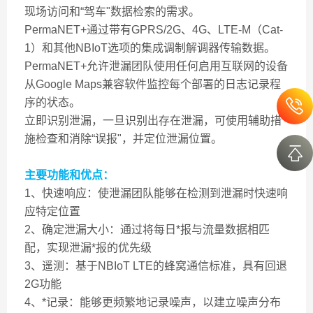
现场访问和“驾车"数据检索的需求。
PermaNET+通过带有GPRS/2G、4G、LTE-M（Cat-
1）和其他NBIoT选项的集成调制解调器传输数据。
PermaNET+允许泄漏团队使用任何启用互联网的设备
从Google Maps兼容软件监控每个部署的日志记录程
序的状态。
立即识别泄漏，一旦识别出存在泄漏，可使用辅助措
施检查和消除“误报"，并定位泄漏位置。
主要功能和优点：
1、快速响应：使泄漏团队能够在检测到泄漏时快速响
应特定位置
2、确定泄漏大小：通过将每日*报与流量数据相匹
配，实现泄漏*报的优先级
3、遥测：基于NBIoT LTE的蜂窝通信标准，具有回退
2G功能
4、*记录：能够更频繁地记录噪声，以建立噪声分布