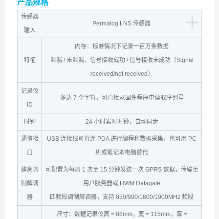
产品规格
+
传感器
Permalog LNS 传感器
输入
内存：标准情况下记录一百万条数据
特征
泄漏 / 未泄漏、信号接收成功 / 信号接收未成功（Signal
received/not received）
记录仪
多达 7 个字符，可直接从固件程序中读取序列号
ID
时钟
24 小时实时时钟，自动同步
通信接
USB 连接线可直连 PDA 进行编程和数据采集，也可用 PC
口
机或笔记本电脑替代
蜂窝调
可配置为每周 1 次至 15 分钟发送一次 GPRS 数据，传输至
制解调
用户服务器或 HWM Datagate
器
四频段调制解调器，支持 850/900/1800/1900MHz 频段
尺寸：数据记录仪高 = 86mm，宽 = 115mm，厚 =