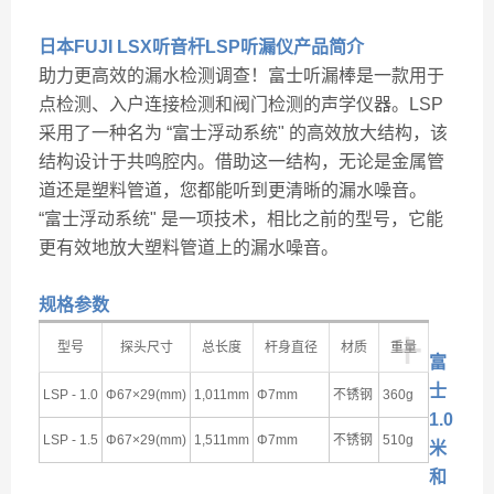
日本FUJI LSX听音杆LSP听漏仪
产品简介
助力更高效的漏水检测调查！富士听漏棒是一款用于
点检测、入户连接检测和阀门检测的声学仪器。LSP
采用了一种名为 “富士浮动系统" 的高效放大结构，该
结构设计于共鸣腔内。借助这一结构，无论是金属管
道还是塑料管道，您都能听到更清晰的漏水噪音。
“富士浮动系统" 是一项技术，相比之前的型号，它能
更有效地放大塑料管道上的漏水噪音。
规格参数
+
型号
探头尺寸
总长度
杆身直径
材质
重量
富
士
LSP - 1.0
Φ67×29(mm)
1,011mm
Φ7mm
不锈钢
360g
1.0
LSP - 1.5
Φ67×29(mm)
1,511mm
Φ7mm
不锈钢
510g
米
和