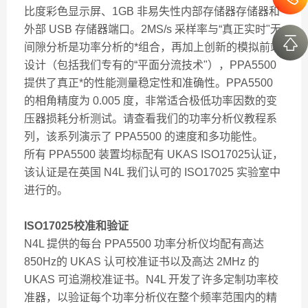
比度彩色显示屏、1GB 非易失性内部存储器存储器和
外部 USB 存储器端口。2MS/s 采样率与“真正实时"无
间隙分析是功率分析的*组合，再加上创新的模拟前端
设计（包括我们专有的“平面分流技术"），PPA5500
提供了真正*的性能测量稳定性和准确性。PPA5500
的相角精度为 0.005 度，非常适合极低功率因数的变
压器损耗分析测试。请查看我们的功率分析仪教程系
列，该系列演示了 PPA5500 的速度和多功能性。
所有 PPA5500 装置均标配有 UKAS ISO17025认证，
该认证是在英国 N4L 我们认可的 ISO17025 实验室中
进行的。
ISO17025校准和验证
N4L 提供的每台 PPA5500 功率分析仪均配有高达
850Hz的 UKAS 认可校准证书以及高达 2MHz 的
UKAS 可追溯校准证书。N4L 开发了许多定制功率校
准器，以验证每个功率分析仪在整个频率范围内的精