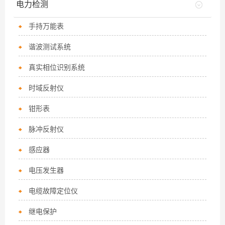
电力检测
手持万能表
谐波测试系统
真实相位识别系统
时域反射仪
钳形表
脉冲反射仪
感应器
电压发生器
电缆故障定位仪
继电保护