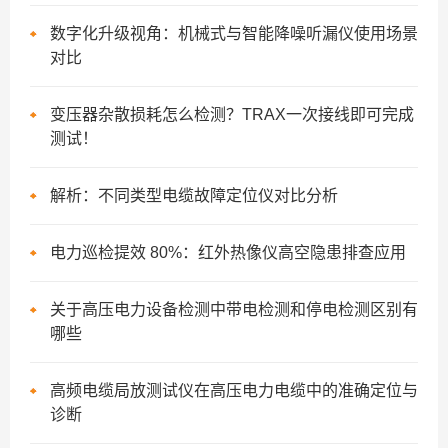
数字化升级视角：机械式与智能降噪听漏仪使用场景
对比
变压器杂散损耗怎么检测？TRAX一次接线即可完成
测试！
解析：不同类型电缆故障定位仪对比分析
电力巡检提效 80%：红外热像仪高空隐患排查应用
关于高压电力设备检测中带电检测和停电检测区别有
哪些
高频电缆局放测试仪在高压电力电缆中的准确定位与
诊断