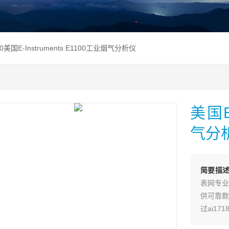
00美国E-Instruments E1100工业烟气分析仪
美国E-
气分
简要描
表网专业
供可靠数
过ai17