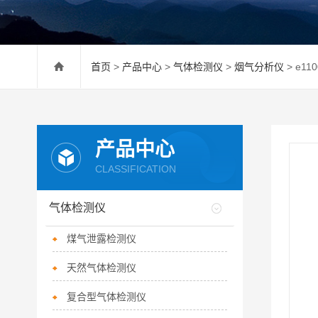
首页
>
产品中心
>
气体检测仪
>
烟气分析仪
> e11
产品中心
CLASSIFICATION
气体检测仪
煤气泄露检测仪
天然气体检测仪
复合型气体检测仪