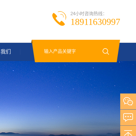
24小时咨询热线：
18911630997
系我们