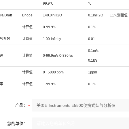
99.9℃
℃
re/Draft
Bridge
±40.0inH2O
0.1inH2O
±1%测量值
计算值
0-99.9%
0.1%
气系数
计算值
1.00-infinity
0.01
0.1m/s
速
计算值
0-99.9m/s 0-330ft/s
0.1ft/s
计算值
0 ~5000 ppm
1ppm
率
计算值
1-99.9%
0.1%
产品：
您的单位：