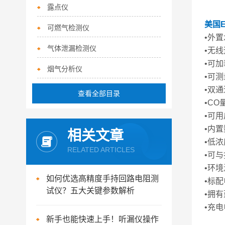
露点仪
美国E
可燃气检测仪
•外
气体泄漏检测仪
•无
•可
烟气分析仪
•可测
•双
查看全部目录
•C
•可
•内
相关文章
•低浓
RELATED ARTICLES
•可
•环
如何优选高精度手持回路电阻测
•标
试仪？五大关键参数解析
•拥
•充
新手也能快速上手！听漏仪操作