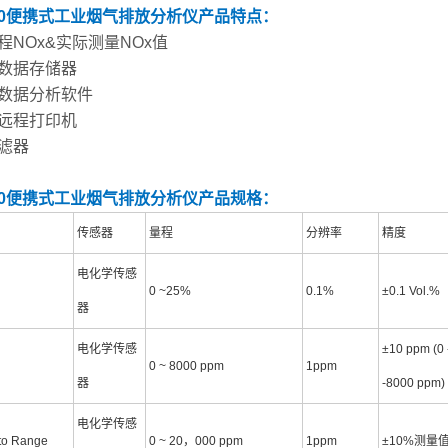
500便携式工业烟气排放分析仪
产品特点：
程NOx&实际测量NOx值
部数据存储器
时数据分析软件
线远程打印机
过滤器
500便携式工业烟气排放分析仪
产品规格：
传感器
量程
分辨率
精度
电化学传感
0 ~25%
0.1%
±0.1 Vol.%
器
电化学传感
±10 ppm (0
0 ~ 8000 ppm
1ppm
器
-8000 ppm)
电化学传感
to Range
0 ~ 20，000 ppm
1ppm
±10%测量