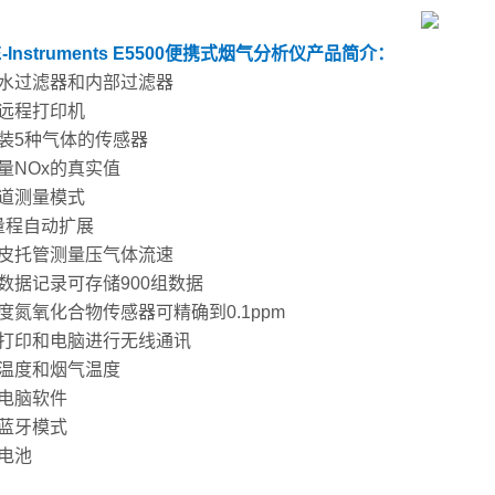
-Instruments E5500便携式烟气分析仪
产品简介：
置水过滤器和内部过滤器
线远程打印机
加装5种气体的传感器
量NOx的真实值
通道测量模式
O量程自动扩展
用皮托管测量压气体流速
置数据记录可存储900组数据
度氮氧化合物传感器可精确到0.1ppm
与打印和电脑进行无线通讯
境温度和烟气温度
配电脑软件
有蓝牙模式
电电池