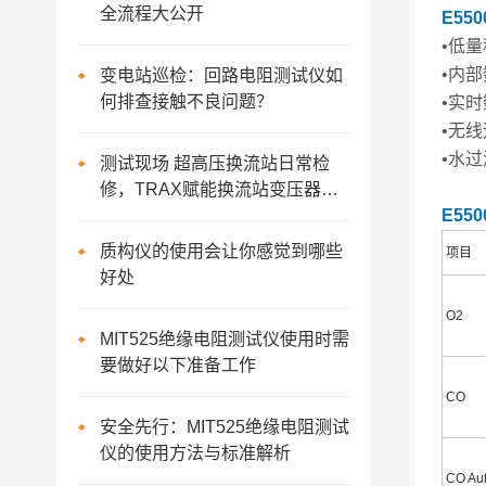
全流程大公开
E5
•低量
•内
变电站巡检：回路电阻测试仪如
何排查接触不良问题？
•实
•无
•水
测试现场 超高压换流站日常检
修，TRAX赋能换流站变压器测
试​
E5
质构仪的使用会让你感觉到哪些
项目
好处
O2
MIT525绝缘电阻测试仪使用时需
要做好以下准备工作
CO
安全先行：MIT525绝缘电阻测试
仪的使用方法与标准解析
CO Au