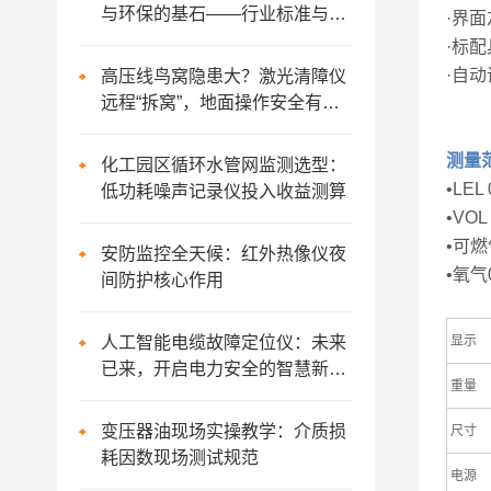
与环保的基石——行业标准与参
·界
数深度解读
·标
·自
高压线鸟窝隐患大？激光清障仪
远程“拆窝”，地面操作安全有保
障
测量
化工园区循环水管网监测选型：
•LEL
低功耗噪声记录仪投入收益测算
•VOL
•可燃
安防监控全天候：红外热像仪夜
•氧气
间防护核心作用
人工智能电缆故障定位仪：未来
显示
已来，开启电力安全的智慧新篇
重量
章
变压器油现场实操教学：介质损
尺寸
耗因数现场测试规范
电源