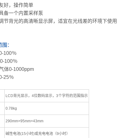
面友好，操作简单
配具备一个内置采样泵
动调节背光的高清晰显示屏，适宜在光线差的环境下使用
范围：
 0-100％
 0-100％
气体0-1000ppm
0-25％
LCD背光显示，4位数码显示，3个字符的范围指示
0.78kg
290mm×95mm×43mm
碱性电池(15小时)或充电电池（9小时）