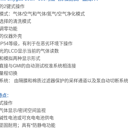
单的2键式操作
种模式：气体/空气和气体/氮气/空气净化模式
动选择的清洗模式
动调零功能
固的仪器外壳
封IP54等级，有利于在恶劣环境下操作
背光的LCD显示当前的气体读数
字和模拟两种显示形式
以直接与GMI的自动测试校准系统相连接
动量程切换
样系统： 由隔膜和棉质过滤器保护的采样通道以及泵自动切断系
特点：
模式操作
燃气体显示/密闭空间监视
用碱性电池或可充电电池供电
壳坚固耐用；具有*防静电功能