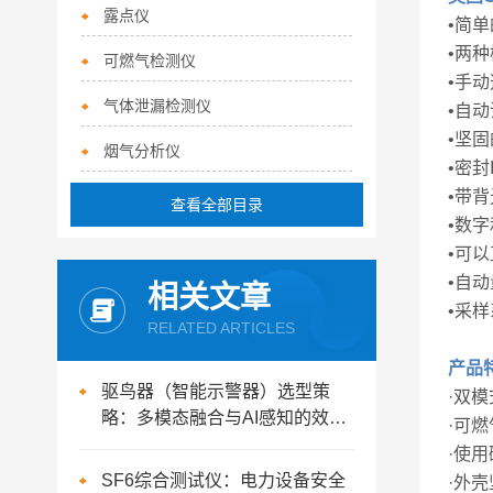
露点仪
•简
•两
可燃气检测仪
•手
气体泄漏检测仪
•自
•坚
烟气分析仪
•密
•带
查看全部目录
•数
•可
•自
相关文章
•采
RELATED ARTICLES
产品
驱鸟器（智能示警器）选型策
·双
略：多模态融合与AI感知的效能
·可
评估
·使
SF6综合测试仪：电力设备安全
·外