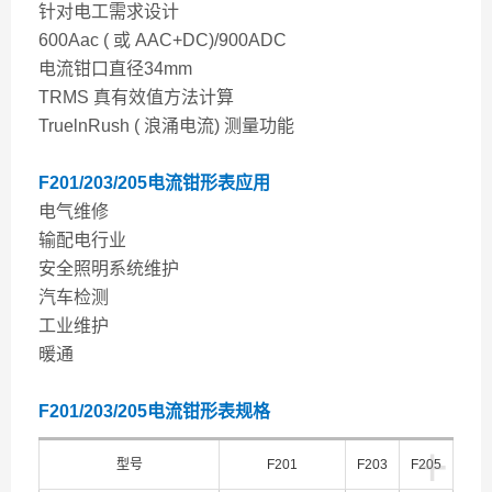
针对电工需求设计
600Aac ( 或 AAC+DC)/900ADC
电流钳口直径34mm
TRMS 真有效值方法计算
TruelnRush ( 浪涌电流) 测量功能
F201/203/205电流钳形表
应用
电气维修
输配电行业
安全照明系统维护
汽车检测
工业维护
暖通
F201/203/205
电流钳形表
规格
+
型号
F201
F203
F205