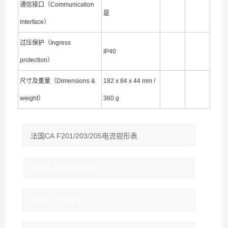
通信接口（Communication
是
interface）
过压保护（Ingress
IP40
protection）
尺寸及重量（Dimensions &
182 x 84 x 44 mm /
weight）
360 g