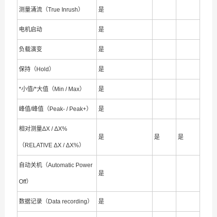
测量涌流（True Inrush）
是
电机启动
是
负载演变
是
保持（Hold）
是
*小值/*大值（Min / Max）
是
峰值/峰值（Peak- / Peak+）
是
相对测量ΔX / ΔX%
是
是
是
（RELATIVE ΔX / ΔX%）
自动关机（Automatic Power
是
Off）
数据记录（Data recording）
是