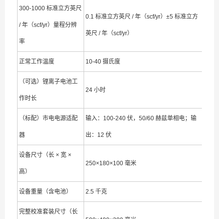
300-1000 标准立方英尺
0.1 标准立方英尺 / 年（scf/yr）±5 标准立方
/ 年（scf/yr）量程分辨
英尺 / 年（scf/yr）
率
正常工作温度
10-40 摄氏度
（可选）锂离子电池工
24 小时
作时长
（标配）市电电源适配
输入：100-240 伏，50/60 赫兹单相电；输
器
出：12 伏
设备尺寸（长 × 宽 ×
250×180×100 毫米
高）
设备重量（含电池）
2.5 千克
完整校准套装尺寸（长