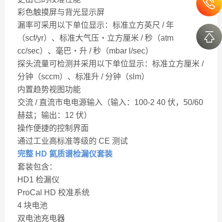
彩色触摸屏与背光显示屏
漏率可采用以下单位显示：标准立方英尺 / 年
（scf/yr）、标准大气压・立方厘米 / 秒（atm
cc/sec）、毫巴・升 / 秒（mbar l/sec）
探头流量可检测并采用以下单位显示：标准立方厘米 /
分钟（sccm）、标准升 / 分钟（slm）
内置趋势视图功能
交流 / 直流市电电源输入（输入：100-2 40 伏，50/60
赫兹；输出：12 伏）
操作便捷的控制界面
通过工业高标准等级的 CE 测试
完整 HD 氦质谱检漏仪套装
套装包含：
HD1 检漏仪
ProCal HD 校准系统
4 块电池
双电池充电器