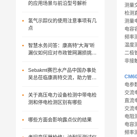
的应用场景与前沿型号解析
测量
检测
氢气示踪仪的使用注意事项有几
测量
点
电容
频率
温度
智慧水务问答：康高特“大海”听
漏仪如何应对市政管网漏损挑
二极
战？
非接
Sebakmt赛巴水产品中国办事处
CM
吴总莅临康高特交流，助力管网
电参
漏水检测技术
交流电
关于高压电力设备检测中带电检
直流电
测和停电检测区别有哪些
交流电
电阻测
哪些方面会影响露点仪的结果
电容测
频率测