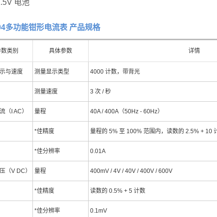
1.5V 电池
604多功能钳形电流表 产品规格
参数类别
具体参数
详情
示与速度
测量显示类型
4000 计数，带背光
测量速度
3 次 / 秒
流（I AC）
量程
40A / 400A（50Hz - 60Hz）
*佳精度
量程的 5% 至 100% 范围内，读数的 2.5% + 10
*佳分辨率
0.01A
压（V DC）
量程
400mV / 4V / 40V / 400V / 600V
*佳精度
读数的 0.5% + 5 计数
*佳分辨率
0.1mV