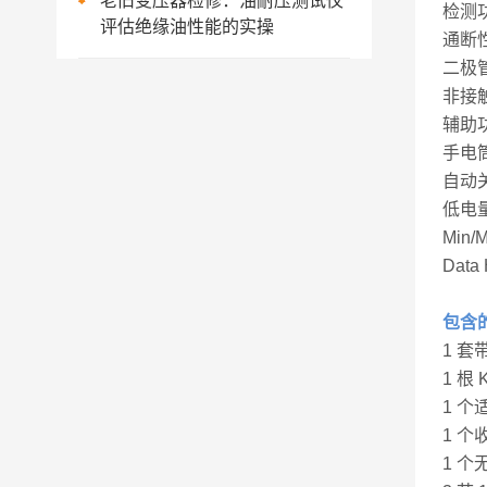
老旧变压器检修：油耐压测试仪
检测
评估绝缘油性能的实操
通断
二极
非接
辅助
手电
自动
低电
Mi
Dat
包含
1 套带
1 根
1 个
1 个
1 