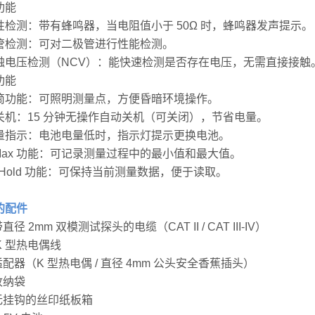
功能
性检测：带有蜂鸣器，当电阻值小于 50Ω 时，蜂鸣器发声提示。
管检测：可对二极管进行性能检测。
触电压检测（NCV）：能快速检测是否存在电压，无需直接接触
功能
筒功能：可照明测量点，方便昏暗环境操作。
关机：15 分钟无操作自动关机（可关闭），节省电量。
量指示：电池电量低时，指示灯提示更换电池。
n/Max 功能：可记录测量过程中的最小值和最大值。
a Hold 功能：可保持当前测量数据，便于读取。
的配件
直径 2mm 双模测试探头的电缆（CAT II / CAT III-IV）
 K 型热电偶线
适配器（K 型热电偶 / 直径 4mm 公头安全香蕉插头）
收纳袋
个无挂钩的丝印纸板箱