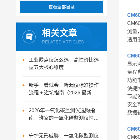
查看全部目录
CM
CM
相关文章
测量，
适用
RELATED ARTICLES
CM
工业露点仪怎么选，高性价比选
显示
型五大核心维度
量程
功能
新手一看就会：听漏仪标准操作
便捷
流程 + 避坑指南（2026 最新
节能
版）
安全可
2026年一氧化碳监测仪选购指
数据辅
南：谁家的一氧化碳监测仪性价
比高？
CM
守护无形威胁：一氧化碳监测仪
CM