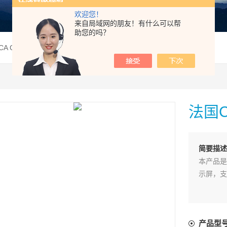
欢迎您！
来自局域网的朋友！有什么可以帮
助您的吗？
国CA CM604多功能钳形电流表
法国C
简要描述
本产品是
示屏，支
产品型