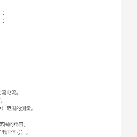
）；
）；
的交流电流。
V。
kHz）范围的测量。
F 范围的电容。
基于电压信号）。