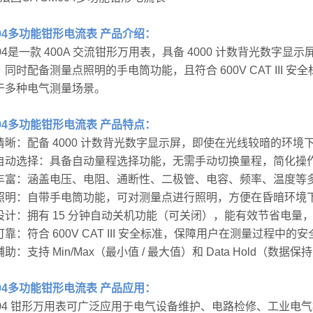
604多功能钳形电流表 产品介绍：
604是一款 400A 交流钳形万用表，具备 4000 计数背光数
同时配备测量点照明的手电筒功能，且符合 600V CAT III 安全标
于多种电气测量场景。
604多功能钳形电流表 产品特点：
清晰：配备 4000 计数背光数字显示屏，即使在光线较暗的环境下
自动选择：具备自动量程选择功能，无需手动切换量程，简化操
丰富：涵盖电压、电阻、通断性、二极管、电容、频率、温度等
照明：自带手电筒功能，可对测量点进行照明，方便在昏暗环境
设计：拥有 15 分钟自动关机功能（可关闭），能有效节省电
靠：符合 600V CAT III 安全标准，保障用户在测量过程中的安
助：支持 Min/Max（最小值 / 最大值）和 Data Hold（
604多功能钳形电流表 产品应用：
604 钳形万用表可广泛应用于电气设备维护、电路检修、工业电