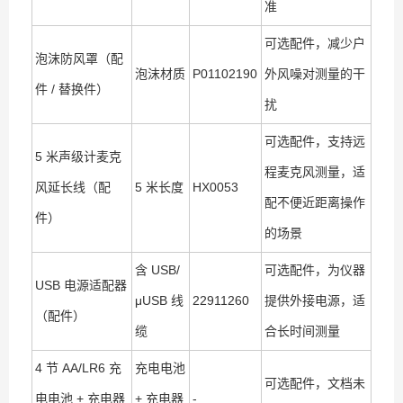
准
可选配件，减少户
泡沫防风罩（配
泡沫材质
P01102190
外风噪对测量的干
件 / 替换件）
扰
可选配件，支持远
5 米声级计麦克
程麦克风测量，适
风延长线（配
5 米长度
HX0053
配不便近距离操作
件）
的场景
含 USB/
可选配件，为仪器
USB 电源适配器
μUSB 线
22911260
提供外接电源，适
（配件）
缆
合长时间测量
4 节 AA/LR6 充
充电电池
可选配件，文档未
电电池 + 充电器
+ 充电器
-