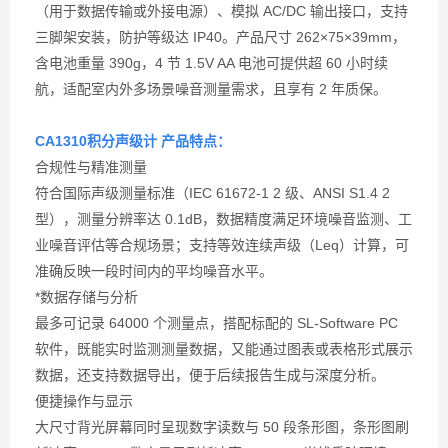
（用于数据传输或外接电源）、模拟 AC/DC 输出接口，支持
三脚架安装，防护等级达 IP40。产品尺寸 262×75×39mm，
含电池重量 390g，4 节 1.5V AA 电池可提供超 60 小时续
航，适配室内外多场景噪音测量需求，且享有 2 年质保。
CA1310积分声级计 产品特点：
合规性与精准测量
符合国际声级测量标准（IEC 61672-1 2 级、ANSI S1.4 2
型），测量分辨率达 0.1dB，数据精度满足环境噪音监测、工
业噪音评估等合规场景；支持等效连续声级（Leq）计算，可
准确反映一段时间内的平均噪音水平。
*数据存储与分析
最多可记录 64000 个测量点，搭配标配的 SL-Software PC
软件，既能实时监测测量数据，又能通过图表或表格形式展示
数据，还支持数据导出，便于后续报告生成与深度分析。
便捷操作与显示
大尺寸背光屏幕同时呈现数字读数与 50 段条形图，条形图刷