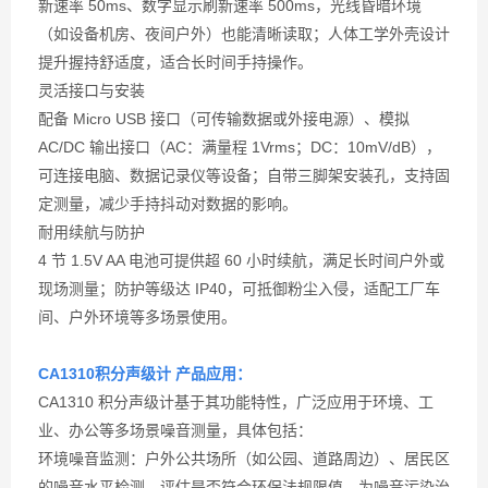
新速率 50ms、数字显示刷新速率 500ms，光线昏暗环境
（如设备机房、夜间户外）也能清晰读取；人体工学外壳设计
提升握持舒适度，适合长时间手持操作。
灵活接口与安装
配备 Micro USB 接口（可传输数据或外接电源）、模拟
AC/DC 输出接口（AC：满量程 1Vrms；DC：10mV/dB），
可连接电脑、数据记录仪等设备；自带三脚架安装孔，支持固
定测量，减少手持抖动对数据的影响。
耐用续航与防护
4 节 1.5V AA 电池可提供超 60 小时续航，满足长时间户外或
现场测量；防护等级达 IP40，可抵御粉尘入侵，适配工厂车
间、户外环境等多场景使用。
CA1310积分声级计 产品应用：
CA1310 积分声级计基于其功能特性，广泛应用于环境、工
业、办公等多场景噪音测量，具体包括：
环境噪音监测：户外公共场所（如公园、道路周边）、居民区
的噪音水平检测，评估是否符合环保法规限值，为噪音污染治