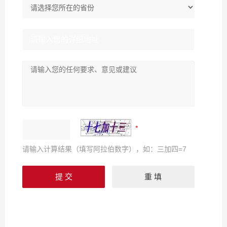
请输入计算结果（填写阿拉伯数字），如：三加四=7