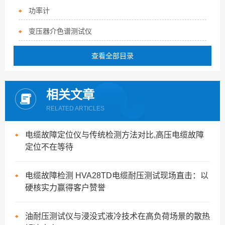
功率计
变压器介色谱测试仪
查看全部目录
相关文章
RELATED ARTICLES
电缆故障定位仪与传统检测方法对比,高压电缆故障
定位不在等待
电缆故障检测 HVA28TD电缆耐压测试现场直击：以
硬核实力赢得客户赞誉
油耐压测试仪与浸没式液冷技术在高负荷场景的散热