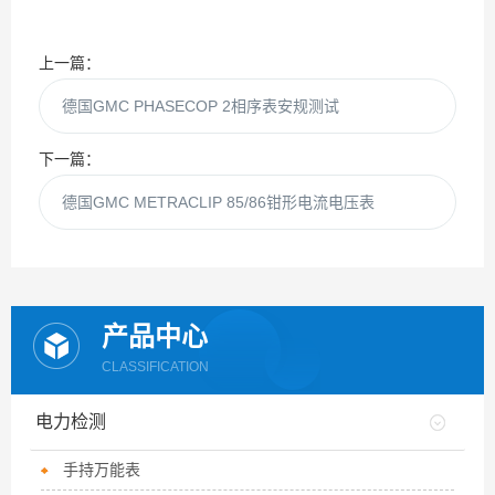
上一篇：
德国GMC PHASECOP 2相序表安规测试
下一篇：
德国GMC METRACLIP 85/86钳形电流电压表
产品中心
CLASSIFICATION
电力检测
手持万能表