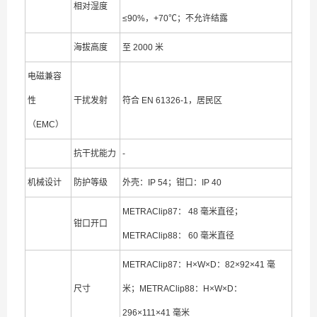
相对湿度
≤90%，+70℃；不允许结露
海拔高度
至 2000 米
电磁兼容
性
干扰发射
符合 EN 61326-1，居民区
（EMC）
抗干扰能力
-
机械设计
防护等级
外壳：IP 54；钳口：IP 40
METRAClip87： 48 毫米直径；
钳口开口
METRAClip88： 60 毫米直径
METRAClip87：H×W×D：82×92×41 毫
尺寸
米；METRAClip88：H×W×D：
296×111×41 毫米