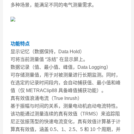
多种场景，能满足不同的电气测量需求。
功能特点
显示记忆（数据保持，Data Hold）
可将当前测量值 “冻结" 在显示屏上。
数据记录（值、最小值、峰值，Data Logging）
可存储测量值，用于对被测量进行长期监测。同时，
在选定的记录时间段内，会自动捕获值、最小值和峰
值（仅 METRAClip88 具备峰值捕获功能）。
真有效值浪涌电流（True Inrush）
基于振幅与时间的关系，测量电动机启动电流特性。
该功能通过测量连续的真有效值（TRMS）来追踪阻
尼正弦振荡型的快速电流变化，真有效值计算基于计
算真有效值，涵盖 0.5、1、2.5、5 和 10 个周期，并