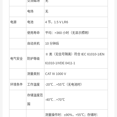
交流磁场
无
电场
无
电源
电池
4 节，1.5 V LR6
使用寿命
平均：>360 小时（无显示照明）
自动关机
10 分钟后
Ⅱ 类（无信号隔离）符合 IEC 61010-1/EN
电气安全
防护等级
61010-1/VDE 0411-1
测量类别
CAT Ⅳ 1000 V
环境条件
工作温度
-20℃…+55℃（无电池时）
存储温度范
-40℃…+70℃
围
测量操作时：≤90%，+55℃；存储时：