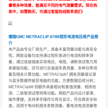
量等多种场景，能满足不同的电气测量需求。现在热
卖中，如需购买，可通过客服热线联系我们!
德国GMC METRACLIP 87/88钳形电流电压表
产品简
介
本产品由专业厂商生产，具备丰富测量功能与高安全
性。两款设备均支持通过钳形表进行电流和频率测
量，通过连接插座实现电压、电阻、通断测试等万用
表基础功能，还可进行总谐波失真测量、多种功率测
量及相关计算功能。METRAClip87 拥有测量值记录
与蓝牙数据传输至电脑的功能，方便数据后续分析；
METRAClip88 则额外具备相对和差值测量、相序检
测、二极管测试等特殊功能。两款产品均设计紧凑、
操作便捷，支持单手操作与背光显示，符合高安全标
准，适用于电动机相关参数测量、蓄电池电流测量等