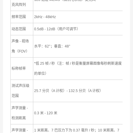
克风阵列
频率范围
2kHz - 48kHz
动态范围
0.5dB - 12dB（用户可调节）
声像 - 视场
水平：62°；垂直：48°
角（FOV）
*低 25 帧 / 秒（注：帧 / 秒是衡量屏幕图像每秒刷新速度
标称帧率
的单位）
测试声压级
25.7 分贝（A 计权）- 132.5 分贝（A 计权）
范围
声学测量 -
0.3 米 - 120 米
检测距离
声学测量 -
1 米距离、7 巴压力下为 0.37 毫升 / 秒；10 米距离、7