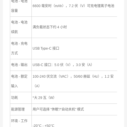
电池 - 电池
6600 毫安时（mAh），7.2 伏（V）可充电锂离子电池
容量
电池 - 电池
满负载状态下约 4 小时
续航
电池 - 充电
USB Type-C 接口
方式
电池 - 输出
USB-C 接口：5.0 伏（V），3.0 安（A）
电池 - 额定
100-240 伏交流（VAC），50/60 赫兹（Hz），1.2 安
输入
（A）
功耗
*大 29 瓦（W）
能源管理
用户可选择 “休眠"/“自动关机" 模式
环境 - 工作
-20°C - +50°C