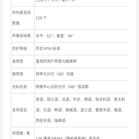
巴压力下为 0.7 毫升 / 秒
阵列麦克风
128 个
数量
声像视场角
水平：62°；垂直：48°
防护等级
符合 IP54 标准
易用性
直观的用户界面与触摸屏
趋势图
频率与分贝（dB）刻度
光标信息
图像中心点的分贝（dB）值读数
英语、荷兰语、法语、中文、德语、匈牙利语、意大利
支持语言
语、日语、韩语、挪威语、波兰语、葡萄牙语、俄语、
西班牙语、瑞典语
传感器 - 麦
128 通道 MEMS（微机电系统）麦克风