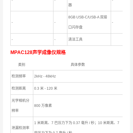
-
-
-
器
8GB USB-C/USB-A 双接
-
-
-
口闪存盘
-
-
清洁工具
MPAC128声学成像仪规格
类别
具体参数
检测频率
2kHz - 48kHz
检测距离
0.3 米 - 120 米
光学相机分
800 万像素
辨率
1 米距离、7 巴压力下为 0.37 毫升 / 秒；10 米距离、7
泄漏检测率