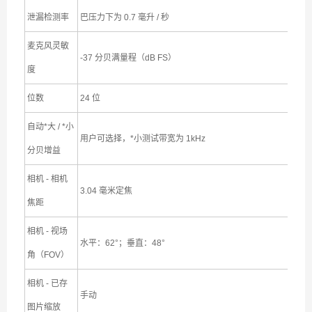
泄漏检测率
巴压力下为 0.7 毫升 / 秒
麦克风灵敏
-37 分贝满量程（dB FS）
度
位数
24 位
自动*大 / *小
用户可选择，*小测试带宽为 1kHz
分贝增益
相机 - 相机
3.04 毫米定焦
焦距
相机 - 视场
水平：62°；垂直：48°
角（FOV）
相机 - 已存
手动
图片缩放