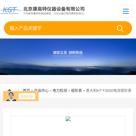
首页
>
产品中心
>
电力检测
>
钳形表
> 意大利HT F3000电流钳形表