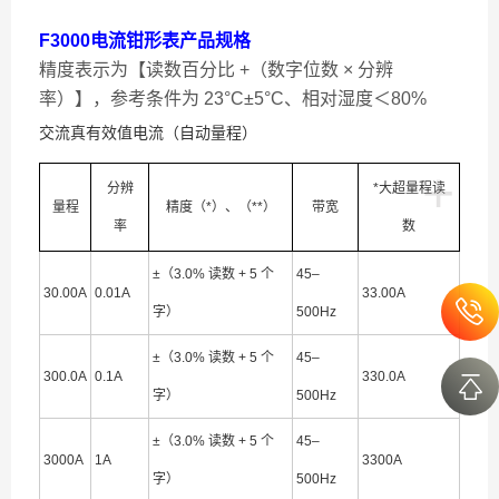
F3000电流钳形表产品规格
精度表示为【读数百分比 +（数字位数 × 分辨
率）】，参考条件为 23°C±5°C、相对湿度＜80%
交流真有效值电流（自动量程）
+
分辨
*大超量程读
量程
精度（*）、（**）
带宽
率
数
±（3.0% 读数 + 5 个
45–
30.00A
0.01A
33.00A
字）
500Hz
±（3.0% 读数 + 5 个
45–
300.0A
0.1A
330.0A
字）
500Hz
±（3.0% 读数 + 5 个
45–
3000A
1A
3300A
字）
500Hz