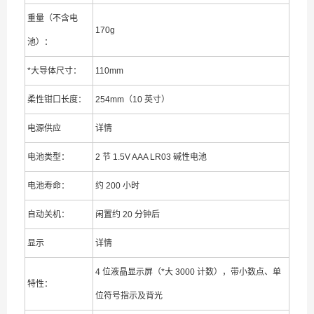
重量（不含电
170g
池）：
*大导体尺寸：
110mm
柔性钳口长度：
254mm（10 英寸）
电源供应
详情
电池类型：
2 节 1.5V AAA LR03 碱性电池
电池寿命：
约 200 小时
自动关机：
闲置约 20 分钟后
显示
详情
4 位液晶显示屏（*大 3000 计数），带小数点、单
特性：
位符号指示及背光