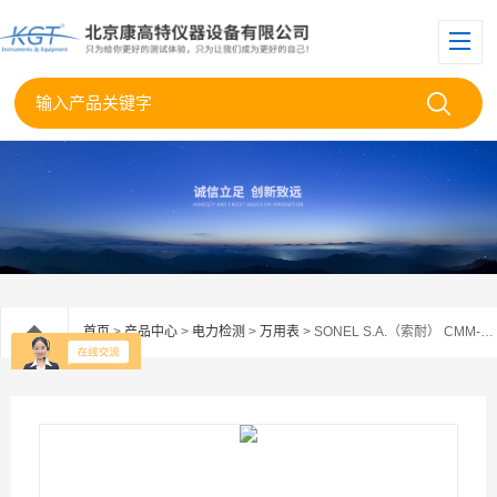
首页
>
产品中心
>
电力检测
>
万用表
> SONEL S.A.（索耐） CMM-10数字万用表