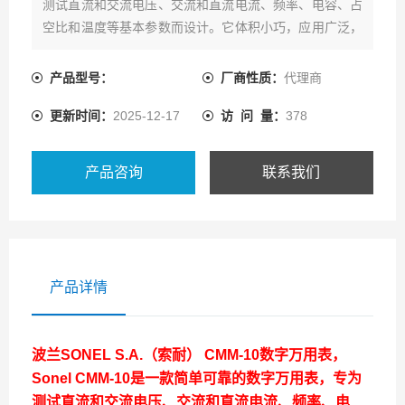
测试直流和交流电压、交流和直流电流、频率、电容、占
空比和温度等基本参数而设计。它体积小巧，应用广泛，
是住宅和商业电工的理想之选。现在热卖中，如需购买，
可通过爱仪器仪表的客服热线联系我们！
产品型号：
厂商性质：
代理商
更新时间：
2025-12-17
访 问 量：
378
产品咨询
联系我们
产品详情
波兰
SONEL S.A.（索耐） CMM-10数字万用表
，
Sonel CMM-10是一款简单可靠的数字万用表，专为
测试直流和交流电压、交流和直流电流、频率、电