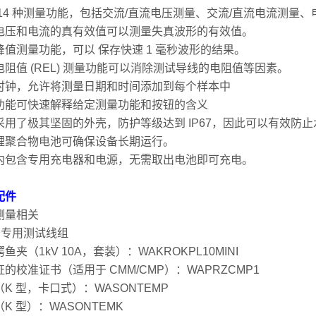
 14 种测量功能，包括交流/直流电压测量、交流/直流电流测
电压和电流的真有效值可以测量失真波形的有效值。
峰值测量功能，可以 保存快速 1 毫秒波形的结果。
电阻值 (REL) 测量功能可以消除测试导线的电阻值等因素。
时钟，允许将测量日期和时间添加到每个样本中
功能可快速解释给定测量功能和按钮的含义
采用了极其坚固的外壳，防护等级达到 IP67，因此可以有效防
锂聚合物电池可确保设备长期运行。
内包含专用充电器和电源，无需取出电池即可充电。
配件
测量相关
M 专用测试线组
鱼夹（1kV 10A，套装）：WAKROKPL10MINI
的校准证书（适用于 CMM/CMP）：WAPRZCMP1
K 型，卡口式）：WASONTEMP
K 型）：WASONTEMK