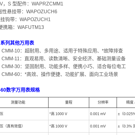
 IV，S 型配件：WAPRZCMM1
性悬挂带：WAPOZUCH6
悬挂钩带：WAPOZUCH1
 便携箱：WAFUTM13
M 系列其他万用表
el CMM-10：超耐用、多用途、适用于特殊应用、*故障排查
el CMM-11：直观易用、读数清晰、安全经济、基础测量设备
el CMM-30：坚固耐用、功能多样、便携小巧、适合每位电工
el CMM-60：*高效、操作便捷、功能扩展、面向工业场景
-60数字万用表规格
测量功能
量程
分辨率
精度 
压
*高 1000 V
0.001 mV
±（0.025
压（真有效值）
*高 1000 V
0.001 mV
±（0.3% 