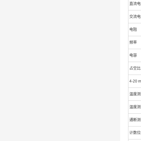
直流电
交流电
电阻
频率
电容
占空比
4-20
温度测
温度测
通断测
计数位