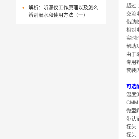
超过
解析：听漏仪工作原理以及怎么
交流
辨别漏水和使用方法（一）
借助
相对
实时
帮助
由于
专用
套装
可选
温度
CM
微型鳄
带认证
探头（
探头（