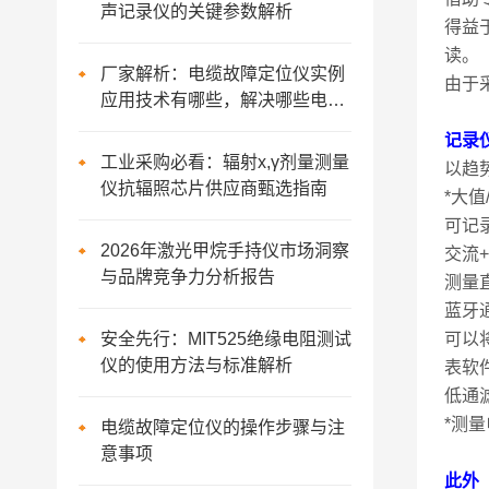
声记录仪的关键参数解析
得益于
读。
厂家解析：电缆故障定位仪实例
由于
应用技术有哪些，解决哪些电缆
故障问题
记录
工业采购必看：辐射x,γ剂量测量
以趋
仪抗辐照芯片供应商甄选指南
*大
可记录
2026年激光甲烷手持仪市场洞察
交流
与品牌竞争力分析报告
测量
蓝牙
安全先行：MIT525绝缘电阻测试
可以将
仪的使用方法与标准解析
表软
低通
*测
电缆故障定位仪的操作步骤与注
意事项
此外