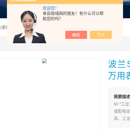
欢迎您！
来自局域网的朋友！有什么可以帮
助您的吗？
L(索耐) CMM-60数字万用表
波兰S
万用
简要描
60 *
或配电设
高、工
买，可通