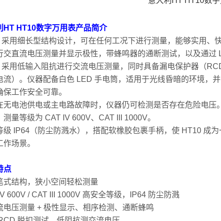
HT HT10数字万用表
产品简介
10 采用细长型结构设计，可在任何工况下进行测量，能够实用
行交直流电压测量并显示极性，带蜂鸣器的通断测试，以及通过 L
10 采用低输入阻抗进行交流电压测量，同时具备漏电保护器（R
流）。仪器配备白色 LED 手电筒，适用于光线昏暗的环境，并符合标准 IE
确保工作安全可靠。
无电池供电或主电路故障时，仪器仍可检测是否存在危险电压。仪器同时符合 I
量等级为 CAT IV 600V、CAT III 1000V。
等级 IP64（防尘防溅水），搭配软橡胶包裹手柄，使 HT10
工作场景。
特点
笔式结构，狭小空间轻松测量
IV 600V / CAT III 1000V 高安全等级，IP64 防尘防溅
流电压测量 + 极性显示、相序检测、通断蜂鸣
 RCD 脱扣测试，低阻抗测交流电压