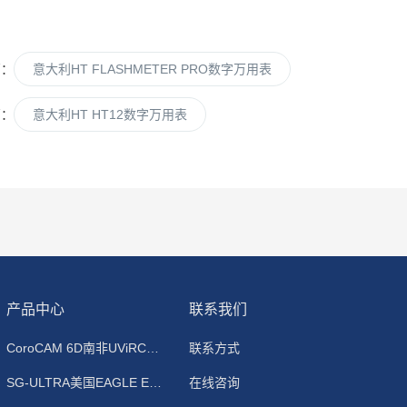
篇：
意大利HT FLASHMETER PRO数字万用表
篇：
意大利HT HT12数字万用表
产品中心
联系我们
CoroCAM 6D南非UViRCO 紫外线成像仪
联系方式
SG-ULTRA美国EAGLE EYE 手持式密度/比重/浓度计
在线咨询