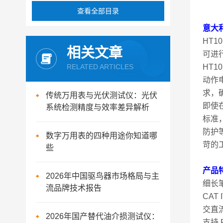
查看全部目录
意大利
HT
相关文章
可进
RELATED ARTICLES
HT
动作电
求，
传统万用表与光伏测试仪：光伏
即使在
系统检测精度与效率差异解析
标准，测
防护
数字万用表的四种用途你知道哪
苛的
些
产品
2026年中国驱鸟器市场格局与主
细长
流品牌技术报告
CAT 
交直
2026年国产替代油介损测试仪：
支持