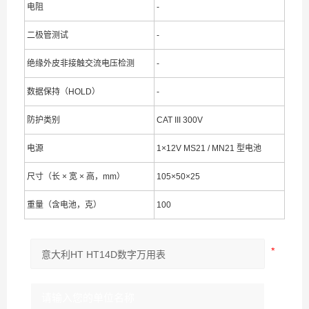
电阻
-
二极管测试
-
绝缘外皮非接触交流电压检测
-
数据保持（HOLD）
-
防护类别
CAT III 300V
电源
1×12V MS21 / MN21 型电池
尺寸（长 × 宽 × 高，mm）
105×50×25
重量（含电池，克）
100