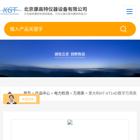
首页
>
产品中心
>
电力检测
>
万用表
> 意大利HT HT14D数字万用表