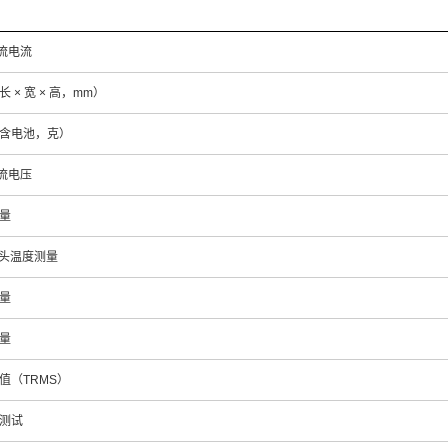
直流电流
 × 宽 × 高，mm）
含电池，克）
直流电压
量
探头温度测量
量
量
值（TRMS）
测试