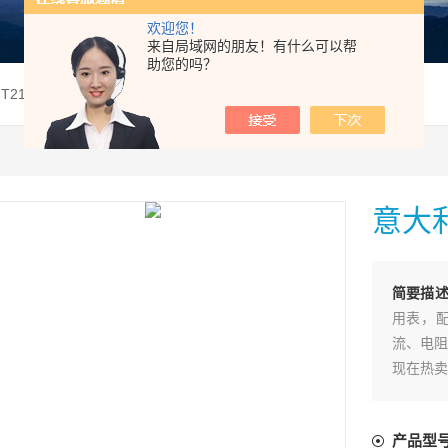
欢迎您！
来自局域网的朋友！有什么可以帮
助您的吗？
HT211数字万用表
意大利
简要描
用表，
流、电阻
现在热卖
产品型