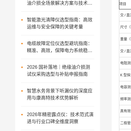
油介损全场景解决方案与技术演
项目
进
交 / 
智能激光清障仪选型指南：高效
运维与安全保障的关键考量
尺寸（长
重量（
电缆故障定位仪选型避坑指南：
精准、高效，保障电力系统稳定
交 / 
运行
电阻测
2026 国补落地｜绝缘油介损测
试仪采购选型与补贴申报指南
K 型
电容测
智慧水务背景下听漏仪的深度应
用与康高特技术优势解析
频率测
真有效
2026年精密露点仪：技术范式演
进与行业口碑全维度洞察
二极管