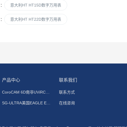
篇：
意大利HT HT15D数字万用表
篇：
意大利HT HT22D数字万用表
产品中心
联系我们
CoroCAM 6D南非UViRCO 紫外线成像仪
联系方式
SG-ULTRA美国EAGLE EYE 手持式密度/比重/浓度计
在线咨询