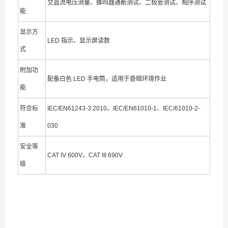
交直流电压测量、蜂鸣器通断测试、二极管测试、相序测试
能
显示方
LED 指示、显示屏读数
式
附加功
配备白色 LED 手电筒，适用于昏暗环境作业
能
符合标
IEC/EN61243-3:2010、IEC/EN61010-1、IEC/61010-2-
准
030
安全等
CAT IV 600V、CAT III 690V
级