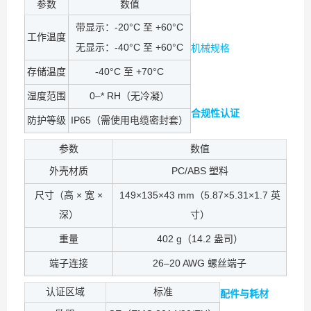
参数
数值
带显示：-20°C 至 +60°C
工作温度
无显示：-40°C 至 +60°C
机械规格
存储温度
-40°C 至 +70°C
湿度范围
0–* RH（无冷凝）
合规性认证
防护等级
IP65（需使用电缆密封套）
参数
数值
外壳材质
PC/ABS 塑料
尺寸（高 × 宽 ×
149×135×43 mm（5.87×5.31×1.7 英
深）
寸）
重量
402 g（14.2 盎司）
端子连接
26–20 AWG 螺丝端子
认证区域
标准
配件与耗材