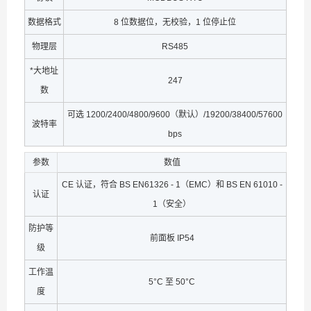
数据格式
8 位数据位，无校验，1 位停止位
物理层
RS485
*大地址
247
数
可选 1200/2400/4800/9600（默认）/19200/38400/57600
波特率
bps
参数
数值
CE 认证，符合 BS EN61326 - 1（EMC）和 BS EN 61010 -
认证
1（安全）
防护等
前面板 IP54
级
工作温
5°C 至 50°C
度