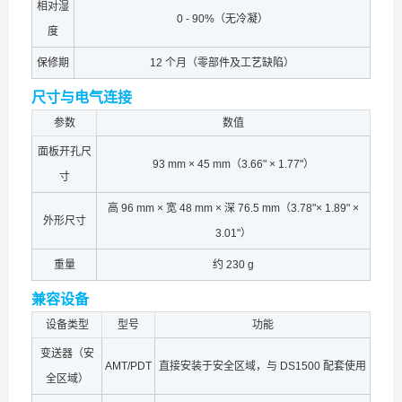
相对湿
0 - 90%（无冷凝）
度
保修期
12 个月（零部件及工艺缺陷）
尺寸与电气连接
参数
数值
面板开孔尺
93 mm × 45 mm（3.66" × 1.77"）
寸
高 96 mm × 宽 48 mm × 深 76.5 mm（3.78"× 1.89" ×
外形尺寸
3.01"）
重量
约 230 g
兼容设备
设备类型
型号
功能
变送器（安
AMT/PDT
直接安装于安全区域，与 DS1500 配套使用
全区域）