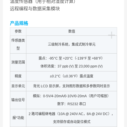
温度传感器（用于相对湿度计算）
远程编程与数据采集模块
产品规格
+
参数
数值
传感器类
三级制冷系统，集成式制冷单元
型
露点：-95°C 至 +20°C（-139°F 至 +68°F）
测量范围
体积浓度：37 ppb (V) 至 23,000 ppm (V)
精度
±0.2°C（±0.36°F）露点温度
显示单元
背光 LCD 显示屏，支持图形数据和多参数同时显示
模拟：0-5V/4-20mA/0-10V/0-20mA（用户可缩放）
输出信号
数字：RS232 串口
2 路可编程继电器（10A @ 240V AC，8A @ 24V DC），
报*功能
支持锁存或自动复位模式