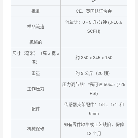
定
批准
CE、英国认证协会
流量计：0 - 5 升/分钟 (0-10.6
样品流速
SCFH)
机械的
尺寸（毫米）（高 x 宽 x
约 350 x 345 x 150
深）
重量
约 9 公斤（20 磅）
压力调节器：*高可达 50bar (725
工作压力
PSI)
传感器支架配件：1/8"、1/4" 和
配件
6mm
如有零件缺陷或工艺缺陷，保修
机械保修
12 个月