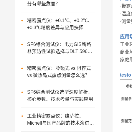
分有哪些危害？
·带
·湿
精密露点仪：±0.1℃、±0.2℃、
·测量
±0.3℃精度差异与应用抉择
应用
SF6综合测试仪：电力GIS断路
工业
器预防性试验选择与DLT 596深
商业
度判定
家庭
精密露点仪：冷镜式 vs 阻容式
tes
vs 微热岛式露点测量怎么选？
参
SF6综合测试仪选型深度解析：
核心参数、技术考量与实践应用
测量参
工业精密露点仪：维萨拉、
测量范
Michell与国产品牌的技术演进与
应用实践