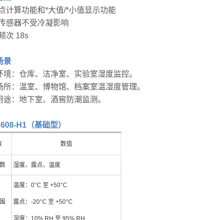
露点计算功能和*大值/*小值显示功能
度传感器不受冷凝影响
频次 18s
场景
环境：仓库、洁净室、实验室湿度监控。
场所：温室、博物馆、档案室温湿度管理。
用途：地下室、酒窖防潮监测。
to 608-H1（基础型）
数
数值
数
湿度、露点、温度
温度：0°C 至 +50°C
围
露点：-20°C 至 +50°C
湿度：10% RH 至 95% RH