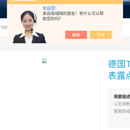
欢迎您！
来自局域网的朋友！有什么可以帮
助您的吗？
TO(德图) 608-H1温湿度表露点仪
德国T
表露
简要描
以无间断
客服热线