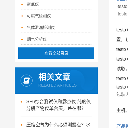
露点仪
·te
·te
可燃气检测仪
气体泄漏检测仪
te
烟气分析仪
置，
test
查看全部目录
te
读取
相关文章
tes
RELATED ARTICLES
tes
包装
SF6综合测试仪和露点仪 纯度仪
分解产物仪单台买，差在哪？
主机
压缩空气为什么必须测露点？水
产品