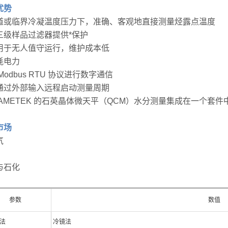
优势
道或临界冷凝温度压力下，准确、客观地直接测量烃露点温度
三级样品过滤器提供*保护
用于无人值守运行，维护成本低
耗电力
Modbus RTU 协议进行数字通信
通过外部输入远程启动测量周期
 AMETEK 的石英晶体微天平（QCM）水分测量集成在一个套件
市场
气
与石化
参数
数值
法
冷镜法