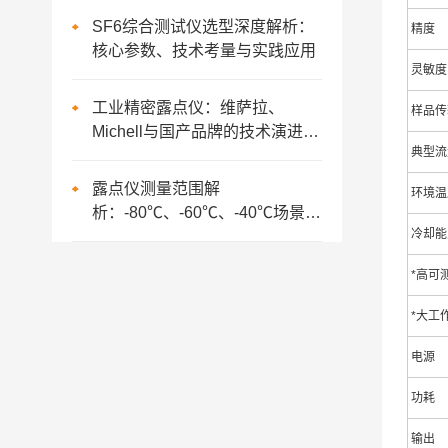
SF6综合测试仪选型深度解析：
精度
核心参数、技术考量与实践应用
灵敏度
工业精密露点仪：维萨拉、
样品传
Michell与国产品牌的技术演进与
典型流
应用实践
露点仪测量范围解
环境温
析：-80℃、-60℃、-40℃场景应
冷却能
用与选型策略
*高可
*大工
电源
功耗
输出