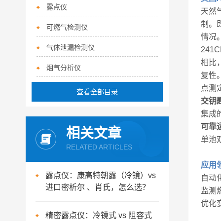
露点仪
天然
制。
可燃气检测仪
情况
气体泄漏检测仪
24
相比
烟气分析仪
复性。
点测
查看全部目录
交钥
集成
可靠
相关文章
单池
RELATED ARTICLES
应用
露点仪：康高特朝露（冷镜）vs
自动
进口密析尔 、肖氏，怎么选？
监测
优化
精密露点仪：冷镜式 vs 阻容式