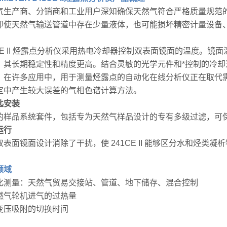
气生产商、分销商和工业用户深知确保天然气符合严格质量规范
即使天然气输送管道中存在少量液体，也可能损坏精密计量设备
。
1CE II 烃露点分析仪采用热电冷却器控制双表面镜面的温度。
，其长期稳定性和精度更高。结合灵敏的光学元件和*控制的冷却速率
在许多应用中，用于测量烃露点的自动化在线分析仪正在取代需要 tra
定中产生较大误差的气相色谱计算方法。
匙安装
的样品系统套件，包括专为天然气样品设计的专有多级过滤，可
运行
双表面镜面设计消除了干扰，使 241CE II 能够区分水和烃类
领域
化测量：天然气贸易交接站、管道、地下储存、混合控制
燃气轮机进气的过热量
变压吸附的切换时间