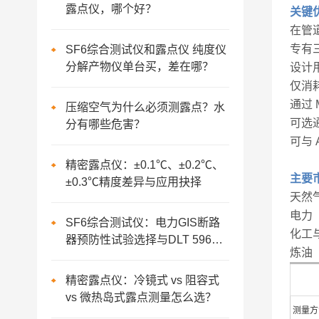
露点仪，哪个好？
关键
在管
专有
SF6综合测试仪和露点仪 纯度仪
分解产物仪单台买，差在哪？
设计
仅消
通过 
压缩空气为什么必须测露点？水
可选
分有哪些危害？
可与
精密露点仪：±0.1℃、±0.2℃、
主要
±0.3℃精度差异与应用抉择
天然
电力
SF6综合测试仪：电力GIS断路
化工
器预防性试验选择与DLT 596深
炼油
度判定
精密露点仪：冷镜式 vs 阻容式
vs 微热岛式露点测量怎么选？
测量方