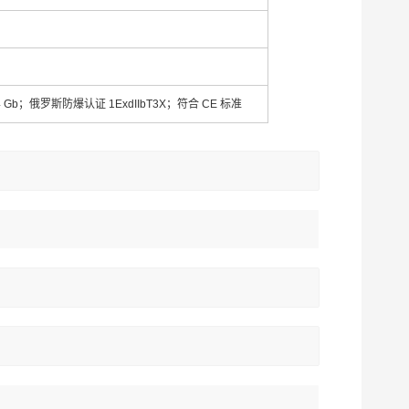
 db IIB T4 Gb；俄罗斯防爆认证 1ExdIIbT3X；符合 CE 标准