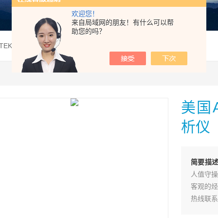
欢迎您！
来自局域网的朋友！有什么可以帮
助您的吗？
TEK 241CE II烃露点分析仪
美国A
析仪
简要描
人值守操
客观的烃
热线联系