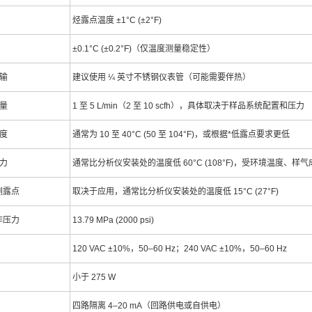
烃露点温度 ±1°C (±2°F)
±0.1°C (±0.2°F)（仅温度测量稳定性）
输
建议使用 ¼ 英寸不锈钢仪表管（可能需要伴热）
量
1 至 5 L/min（2 至 10 scfh），具体取决于样品系统配置和压力
度
通常为 10 至 40°C (50 至 104°F)，或根据*低露点要求更低
力
通常比分析仪安装处的温度低 60°C (108°F)，受环境温度、样
测露点
取决于应用，通常比分析仪安装处的温度低 15°C (27°F)
作压力
13.79 MPa (2000 psi)
120 VAC ±10%，50–60 Hz；240 VAC ±10%，50–60 Hz
小于 275 W
四路隔离 4–20 mA（回路供电或自供电）