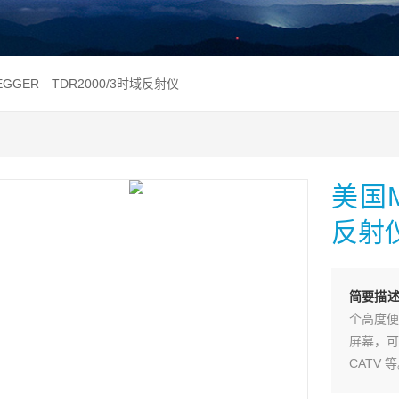
EGGER TDR2000/3时域反射仪
美国M
反射
简要描
个高度便
屏幕，可
CATV