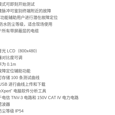
模式可即刻开始测试
速脉冲可鉴别终端附近的故障
rt 功能辅助用户进行潜在故障定位
4 防水防尘等级，适合现场使用
于所有带屏蔽层的电缆
光 LCD（800x480）
器对比度可调
为 0.1m
故障定位辅助功能
存储 100 条测试曲线
USB 进行曲线上传和下载
aceXpert" 电脑软件分析工具
电信 TNV-3 电路和 150V CAT IV 电力电路
滤波器
尘等级 IP54