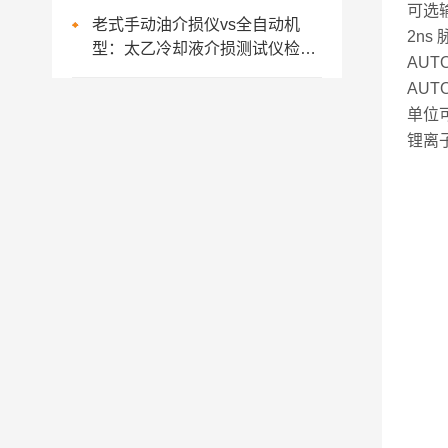
可选输
老式手动油介损仪vs全自动机
2n
型：太乙冷却液介损测试仪检测
AU
差异解析
AU
单位
锂离子