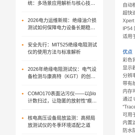
统：多场景应用解析与核心技术
自动
指标要求
超快
2026电力运维新规：绝缘油介损
Xpe
测试如何保障电力设备长期稳定
IP5
运行
适用
安全先行：MIT525绝缘电阻测试
仪的使用方法与标准解析
优
点
彩色背
显示
2026年绝缘电阻测试仪：电气设
分辨率
备检测与康高特（KGT）的创新
带有
实践
内存可
COMO170表面沾污仪——以β/α
通过 
计数扫过，让隐匿的放射性“痕迹
“Tr
“无所遁形
可用于
核电高压设备局放监测：高频局
内置
放测试仪的冬季环境适配之道
防水防