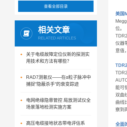
查看全部目录
美国M
Me
相关文章
位。
TDR
RELATED ARTICLES
仪器带
意值
关于电缆故障定位仪新的探测实
用技术和方法有哪些？
TDR
TD
RAD7测氡仪——在α粒子脉冲中
AU
捕捉“隐蔽杀手“的衰变踪迹
能可
双曲
电网绝缘隐患管控 局放测试仪全
曲线
场景落地检测实施方案
察到
高压电缆接地状态带电评估系
全面