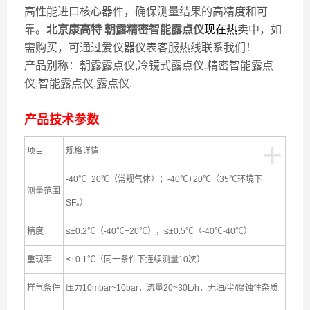
高性能进口核心器件，确保测量结果的高精度和可
靠。
北京康高特 朝露精密智能露点仪
现在热
卖中，如
需购买，可通过爱仪器仪表客服热线联系我们！
产品别称：朝露露点仪,冷镜式露点仪,精密智能露点
仪,智能露点仪,露点仪.
产品技术参数
+
项目
规格详情
-40℃+20℃（常规气体）；-40℃+20℃（35℃环境下
测量范围
SF₆）
精度
≤±0.2℃（-40℃+20℃），≤±0.5℃（-40℃-40℃）
重现率
≤±0.1℃（同一条件下连续测量10次）
样气条件
压力10mbar~10bar，流量20~30L/h，无油/尘/腐蚀性杂质