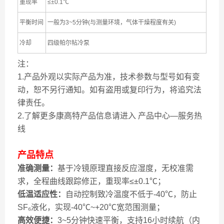
重现率
≤±0.1℃
平衡时间
一般为3~5分钟(与测量环境，气体干燥程度有关)
冷却
四级帕尔帖冷泵
注：
1.产品外观以实际产品为准，技术参数与型号如有变
动，恕不另行通知。如有盗用或复印行为，将追究法
律责任。
2.了解更多康高特产品信息请进入 产品中心—服务热
线
产品特点
准确测量：
基于冷镜原理直接反应湿度，无校准需
求，全程曲线跟踪修正，重现率≤±0.1℃；
低温适应性：
自动控制致冷温度不低于-40℃，防止
SF₆液化，实现-40℃~+20℃宽范围测量；
高效便捷：
3~5分钟快速平衡，支持16小时续航（内