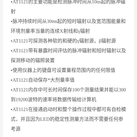
•AT1121的主要功能是检测脉冲时间从10ns起的脉冲辐
射
•脉冲持续时间从30ms起的短时辐射以及宽范围能量和
环境剂量率当量的连续X射线和γ辐射
•AT1121可探测各种软的和硬的γ辐射源，β辐射源
•AT1121带有暴露时间评估的脉冲辐射和短时辐射以及
探测移动的辐照装置
•使用仪器上的键盘可设置量程范围内的任何限值
•AT1121自动保存*大剂量率值
•AT1121内存中可长时间保存100个测量结果并能以300
到19200波特的速率将数据传输给计算机
•AT1121在接通启动时和整个操作过程中都可有自检模
式，并且因为LED的稳定性测量方法而不需要任何参
考源