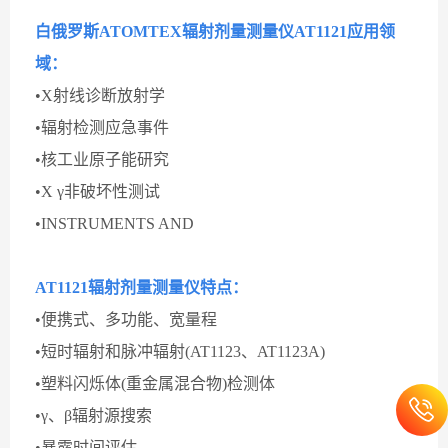
白俄罗斯ATOMTEX辐射剂量测量仪
AT1121
应用领
域：
•X射线诊断放射学
•辐射检测应急事件
•核工业原子能研究
•X γ非破坏性测试
•INSTRUMENTS AND
AT1121辐射剂量测量仪特点：
•便携式、多功能、宽量程
•短时辐射和脉冲辐射(AT1123、AT1123A)
•塑料闪烁体(重金属混合物)检测体
•γ、β辐射源搜索
•暴露时间评估