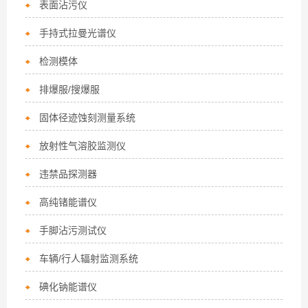
表面沾污仪
手持式拉曼光谱仪
检测模体
排爆服/搜爆服
固体径迹蚀刻测量系统
放射性气溶胶监测仪
违禁品探测器
高纯锗能谱仪
手脚沾污测试仪
车辆/行人辐射监测系统
碘化钠能谱仪