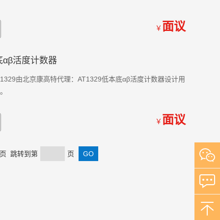
面议
￥
本底αβ活度计数器
T1329由北京康高特代理：AT1329低本底αβ活度计数器设计用
性。
面议
￥
 末页 跳转到第
页