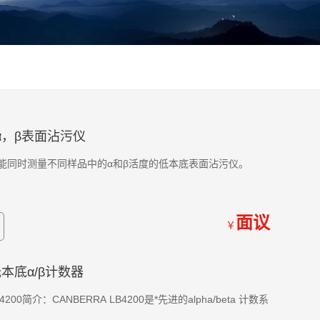
底α，β表面沾污仪
仪是能同时测量不同样品中的α和β活度的低本底表面沾污仪。
面议
￥
低本底α/β计数器
0简介：CANBERRA LB4200是*先进的alpha/beta 计数系