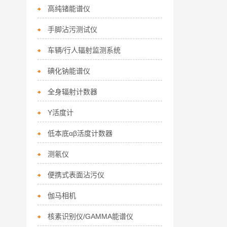
高纯锗能谱仪
手脚沾污测试仪
车辆/行人辐射监测系统
碘化钠能谱仪
全身辐射计数器
Y活度计
低本底αβ活度计数器
测氡仪
便携式表面沾污仪
伽马相机
核素识别仪/GAMMA能谱仪