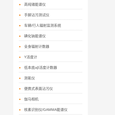
高纯锗能谱仪
手脚沾污测试仪
车辆/行人辐射监测系统
碘化钠能谱仪
全身辐射计数器
Y活度计
低本底αβ活度计数器
测氡仪
便携式表面沾污仪
伽马相机
核素识别仪/GAMMA能谱仪