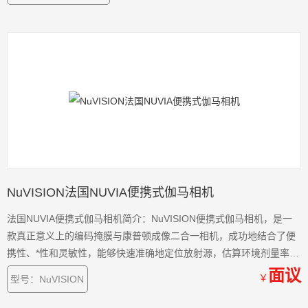
NuVISION法国NUVIA便携式伽马相机
法国NUVIA便携式伽马相机简介：NuVISION便携式伽马相机，是一
款真正意义上的编码掩膜与康普顿成像二合一相机，成功地结合了便
携性、*性和灵敏性，能够快速准确地定位放射源，估算环境剂量率，
并识别放射性核素种类，从而达到快速、准确表征现场辐射环境的目
面议
￥
型号：NuVISION
的，服务于辐射防护，风险评估，剂量监控等各种目的和应用。