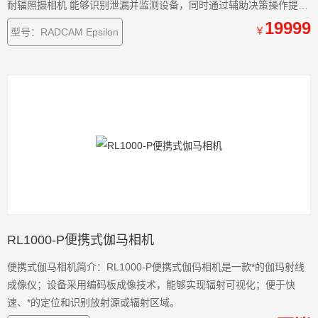
耐辐照摄相机 能够识别泄漏并监测设备，同时通过辅助决策操作提高
安全性和效率。
19999
￥
型号：RADCAM Epsilon
RL1000-P便携式伽马相机
便携式伽马相机简介：RL1000-P便携式伽㐷相机是一款*的伽玛射线
成像仪；设备采用编码板成像技术，能够实现辐射可视化；便于快
速、*的定位和识别放射源或辐射区域。