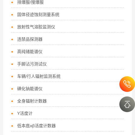
排爆服/搜爆服
固体径迹蚀刻测量系统
放射性气溶胶监测仪
违禁品探测器
高纯锗能谱仪
手脚沾污测试仪
车辆/行人辐射监测系统
碘化钠能谱仪
全身辐射计数器
Y活度计
低本底αβ活度计数器