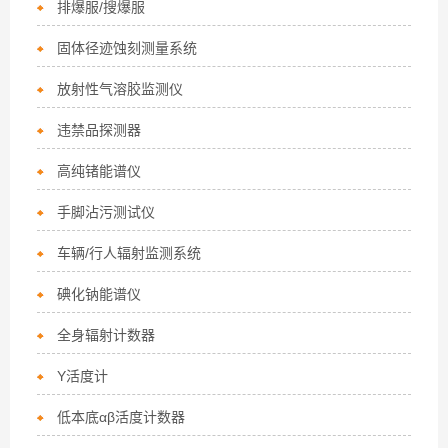
排爆服/搜爆服
固体径迹蚀刻测量系统
放射性气溶胶监测仪
违禁品探测器
高纯锗能谱仪
手脚沾污测试仪
车辆/行人辐射监测系统
碘化钠能谱仪
全身辐射计数器
Y活度计
低本底αβ活度计数器