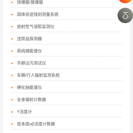
排爆服/搜爆服
固体径迹蚀刻测量系统
放射性气溶胶监测仪
违禁品探测器
高纯锗能谱仪
手脚沾污测试仪
车辆/行人辐射监测系统
碘化钠能谱仪
全身辐射计数器
Y活度计
低本底αβ活度计数器