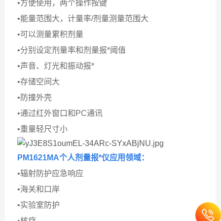
•方便使用，两个操作按键
•能量范围大，计量率/剂量测量范围大
•可以测量累积剂量
•分别设定剂量率和剂量报*阈值
•声音、灯光和振动报*
•存储空间大
•防撞外壳
•通过红外窗口和PC通讯
•重量轻尺寸小
PM1621MA个人剂量报*仪
应用领域：
•辐射防护应急响应
•海关和口岸
•实验室防护
•核疗