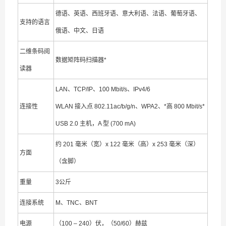
德语、英语、西班牙语、意大利语、法语、葡萄牙语、
支持的语言
俄语、中文、日语
二维条码阅
数据矩阵码扫描器*
读器
LAN、TCP/IP、100 Mbit/s、IPv4/6
连接性
WLAN 接入点 802.11ac/b/g/n、WPA2、*高 800 Mbit/s*
USB 2.0 主机，A 型 (700 mA)
约 201 毫米（宽）x 122 毫米（高）x 253 毫米（深）
方面
（含脚）
重量
3公斤
连接系统
M、TNC、BNT
电源
（100 – 240）伏，（50/60）赫兹