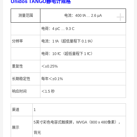
Unidos TANGO静电计规格
+
测量范围
电流：400 fA … 2.6 μA
电荷：4 pC … 9.3 C
分辨率
电流：1 fA（超低量程下 0.1 fA）
电荷：10 fC（超低量程下 1 fC）
重复性
＜±0.25%
长期稳定性
每年＜±0.1%
响应时间
＜1.5 秒
渠道
1
5英寸彩色电容式触摸屏，WVGA（800 x 480像素），
展示
背光