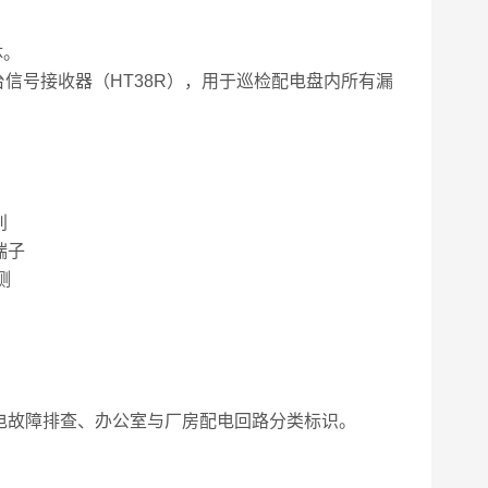
体。
一台信号接收器（HT38R），用于巡检配电盘内所有漏
别
端子
测
电故障排查、办公室与厂房配电回路分类标识。