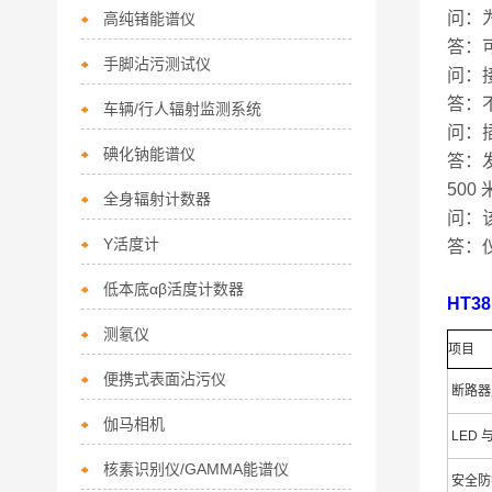
问：为
高纯锗能谱仪
答：
手脚沾污测试仪
问：
答：
车辆/行人辐射监测系统
问：
碘化钠能谱仪
答：发
500 
全身辐射计数器
问：
Y活度计
答：
低本底αβ活度计数器
HT3
测氡仪
项目
便携式表面沾污仪
断路器
伽马相机
LED
核素识别仪/GAMMA能谱仪
安全防