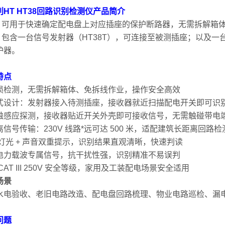
HT HT38回路识别检测仪
产品简介
38 可用于快速确定配电盘上对应插座的保护断路器，无需拆解箱
38 包含一台信号发射器（HT38T），可连接至被测插座；以及
护器。
特点
损检测，无需拆解箱体、免拆线作业，操作安全高效
式设计：发射器接入待测插座，接收器就近扫描配电开关即可识
触感应探测，接收器贴近开关外壳即可接收信号，无需触碰带电
信号传输：230V 线路*远可达 500 米，适配建筑长距离回路检
D 灯光 + 声音双重提示，识别结果直观清晰，快速判读
电力载波专属信号，抗干扰性强，识别精准不易误判
CAT III 250V 安全等级，家用及工装配电场景安全适用
场景
水电验收、老旧电路改造、配电盘回路梳理、物业电路巡检、漏
问题