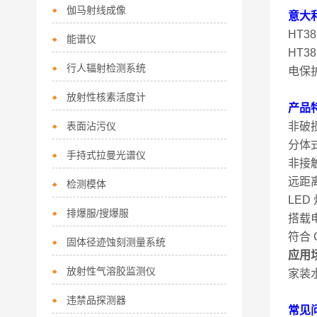
伽马射线成像
意大利
HT
能谱仪
HT
行人辐射检测系统
电保
放射性核素活度计
产品
表面沾污仪
非破
分体
手持式拉曼光谱仪
非接
远距离
检测模体
LE
排爆服/搜爆服
搭载
符合 
固体径迹蚀刻测量系统
应用
放射性气溶胶监测仪
家装
违禁品探测器
常见