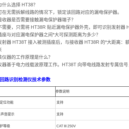
什么选择 HT38？
可在无需拆解线路的情况下，锁定该回路对应的漏电保护器。
接收器是否需要接触漏电保护器端子？
不需要，只需将 HT38R 贴近漏电保护器外壳，即可识别发射器 H
插座与对应漏电保护器之间*大可探测距离为多少？
射器 HT38T 接入被测插座后，与接收器 HT38R 的*大距离：额定
米
该仪器的工作原理是什么？
仪器基于电力线载波原理工作。HT38T 向带电线路发射专属信号，
8回路识别检
测仪
技术参数
参数说明
定位功能
支持
 与声音提示
支持
护等级
CAT III 250V