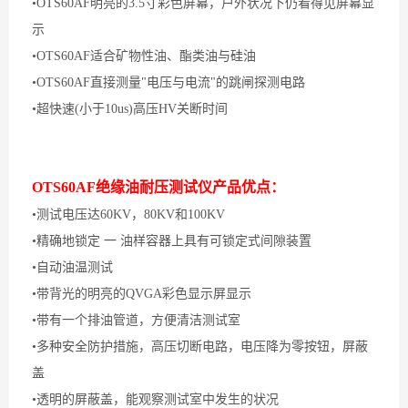
•OTS60AF明亮的3.5寸彩色屏幕，户外状况下仍看得见屏幕显
示
•OTS60AF适合矿物性油、酯类油与硅油
•OTS60AF直接测量"电压与电流"的跳闸探测电路
•超快速(小于10us)高压HV关断时间
OTS60AF绝缘油耐压测试仪产品优点：
•测试电压达60KV，80KV和100KV
•精确地锁定 一 油样容器上具有可锁定式间隙装置
•自动油温测试
•带背光的明亮的QVGA彩色显示屏显示
•带有一个排油管道，方便清洁测试室
•多种安全防护措施，高压切断电路，电压降为零按钮，屏蔽
盖
•透明的屏蔽盖，能观察测试室中发生的状况