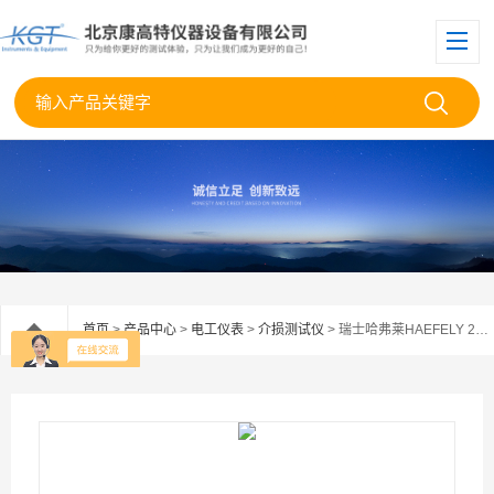
首页
>
产品中心
>
电工仪表
>
介损测试仪
> 瑞士哈弗莱HAEFELY 2823REF介损损耗分析仪