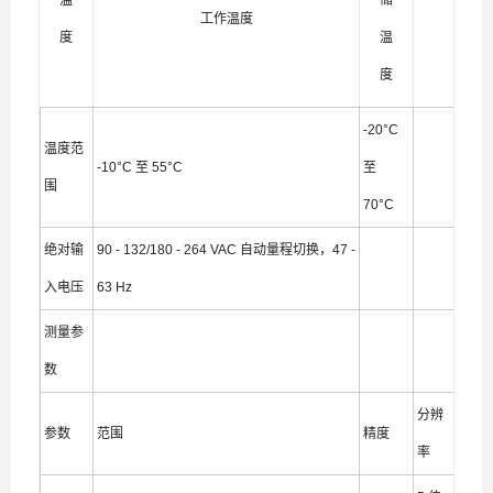
温
储
工作温度
度
温
度
-20°C
温度范
-10°C 至 55°C
至
围
70°C
绝对输
90 - 132/180 - 264 VAC 自动量程切换，47 -
入电压
63 Hz
测量参
数
分辨
参数
范围
精度
率