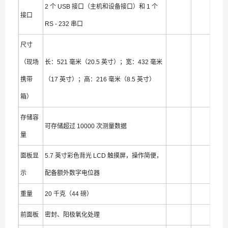
2 个 USB 接口（主机和设备接口）和 1 个
接口
RS - 232 串口
尺寸
（现场
长：521 毫米（20.5 英寸）；宽：432 毫米
携带
（17 英寸）；高：216 毫米（8.5 英寸）
箱）
存储容
可存储超过 10000 次测量数据
量
面板显
5.7 英寸彩色背光 LCD 触摸屏，操作简便，
示
配备额外数字电位器
重量
20 千克（44 磅）
前面板
密封、阳极氧化处理