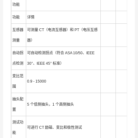
功能
功能
详情
互感器
可测量 CT（电流互感器）和 PT（电压互感
测量
器）
自动拐
可自动检测拐点（符合 ASA 10/50、IEEE
点检测
30°、IEEE 45° 标准）
变比范
0.9 - 15000
围
抽头配
5 个低侧抽头，1 个高侧抽头
置
测试功
可进行 CT 励磁、变比和极性测试
能