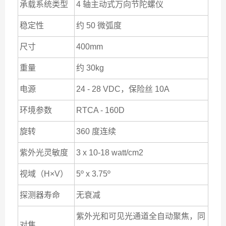
承载系统类型
4 轴主动式万向节陀螺仪
稳定性
约 50 微弧度
尺寸
400mm
重量
约 30kg
电源
24 - 28 VDC，保险丝 10A
环境参数
RTCA - 160D
旋转
360 度连续
紫外光灵敏度
3 x 10-18 watt/cm2
视域（H×V）
5º x 3.75º
探测器寿命
无衰减
紫外光和可见光通道全自动聚焦，同
对焦