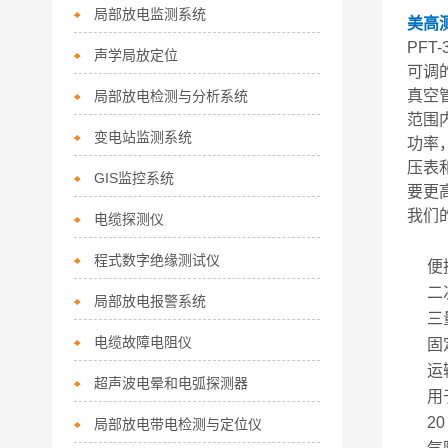
局部放电监测系统
美高测
PFT
声学局放定位
可调
真空
局部放电检测与分析系统
范围
变电站监测系统
功率，
压表
GIS监控系统
要更
我们
电缆探测仪
程式数字绝缘测试仪
便
二
局部放电报警系统
三
电缆故障电阻仪
固
运
超声波电晕和电弧探测器
用
2
局部放电带电检测与定位仪