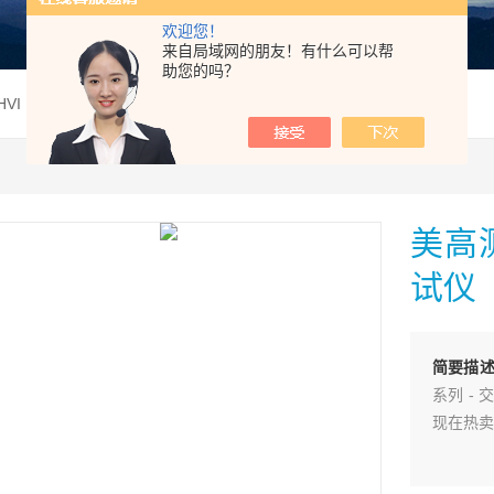
欢迎您！
来自局域网的朋友！有什么可以帮
助您的吗？
VI PFT-303CM(F)耐压测试仪
美高测
试仪
简要描
系列 - 
现在热卖