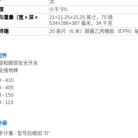
流
度
小于 5%
与重量（宽 × 深 ×
21×11.25×15.25 英寸，75 磅
534×286×387 毫米，34 千克
终端
20 英尺（6 米）屏蔽乙丙橡胶（EP
配件
部和脚部安全开关
全接地棒
 - 410
 - 405
 - 150
 - 113
升级
字计量 - 型号后缀加 “D"