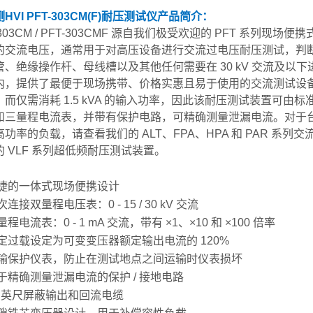
HVI PFT-303CM(F)耐压测试仪
产品简介：
-303CM / PFT-303CMF 源自我们极受欢迎的 PFT 系
的交流电压，通常用于对高压设备进行交流过电压耐压测试，判
管、绝缘操作杆、母线槽以及其他任何需要在 30 kV 交流及以
内，提供了最便于现场携带、价格实惠且易于使用的交流测试设备。
而仅需消耗 1.5 kVA 的输入功率，因此该耐压测试装置可由标准的 
和三量程电流表，并带有保护电路，可精确测量泄漏电流。对于台
高功率的负载，请查看我们的 ALT、FPA、HPA 和 PAR 
的 VLF 系列超低频耐压测试装置。
捷的一体式现场便携设计
次连接双量程电压表：0 - 15 / 30 kV 交流
量程电流表：0 - 1 mA 交流，带有 ×1、×10 和 ×100 倍率
定过载设定为可变变压器额定输出电流的 120%
输保护仪表，防止在测试地点之间运输时仪表损坏
于精确测量泄漏电流的保护 / 接地电路
0 英尺屏蔽输出和回流电缆