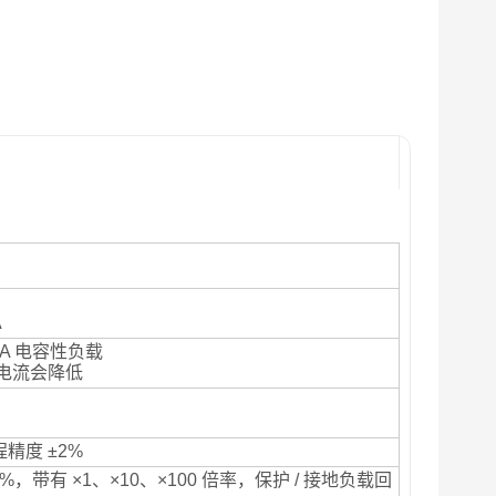
A
kVA 电容性负载
出电流会降低
量程精度 ±2%
±2%，带有 ×1、×10、×100 倍率，保护 / 接地负载回