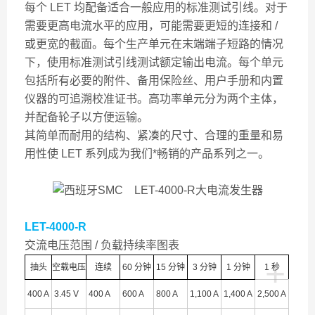
每个 LET 均配备适合一般应用的标准测试引线。对于
需要更高电流水平的应用，可能需要更短的连接和 /
或更宽的截面。每个生产单元在末端端子短路的情况
下，使用标准测试引线测试额定输出电流。每个单元
包括所有必要的附件、备用保险丝、用户手册和内置
仪器的可追溯校准证书。高功率单元分为两个主体，
并配备轮子以方便运输。
其简单而耐用的结构、紧凑的尺寸、合理的重量和易
用性使 LET 系列成为我们*畅销的产品系列之一。
LET-4000-R
交流电压范围 / 负载持续率图表
+
抽头
空载电压
连续
60 分钟
15 分钟
3 分钟
1 分钟
1 秒
400 A
3.45 V
400 A
600 A
800 A
1,100 A
1,400 A
2,500 A