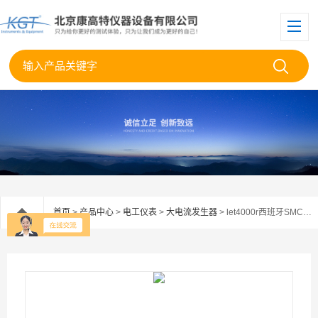
首页
>
产品中心
>
电工仪表
>
大电流发生器
> let4000r西班牙SMC LET-4000-R大电流发生器