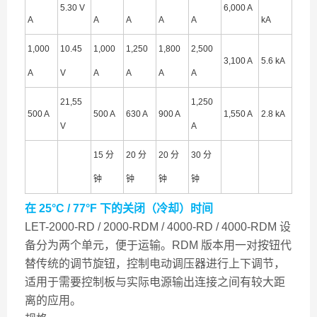
5.30 V
6,000 A
A
A
A
A
A
kA
1,000
10.45
1,000
1,250
1,800
2,500
3,100 A
5.6 kA
A
V
A
A
A
A
21,55
1,250
500 A
500 A
630 A
900 A
1,550 A
2.8 kA
V
A
15 分
20 分
20 分
30 分
钟
钟
钟
钟
在 25°C / 77°F 下的关闭（冷却）时间
LET-2000-RD / 2000-RDM / 4000-RD / 4000-RDM 设
备分为两个单元，便于运输。RDM 版本用一对按钮代
替传统的调节旋钮，控制电动调压器进行上下调节，
适用于需要控制板与实际电源输出连接之间有较大距
离的应用。