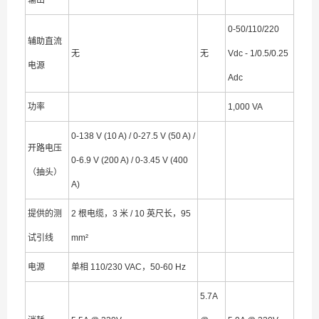
输出
0-50/110/220
辅助直流
无
无
Vdc - 1/0.5/0.25
电源
Adc
功率
1,000 VA
0-138 V (10 A) / 0-27.5 V (50 A) /
开路电压
0-6.9 V (200 A) / 0-3.45 V (400
（抽头）
A)
提供的测
2 根电缆，3 米 / 10 英尺长，95
试引线
mm²
电源
单相 110/230 VAC，50-60 Hz
5.7A