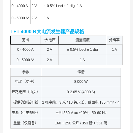
0 - 4000 A
2 V
± 0.5% Lect ± 1 dig
1 A
0 - 5000 A*
2 V
1 A
LET-4000-R大电流发生器产品规格
范围
*大电压
测量精度
分辨率
0 - 4000 A
2 V
± 0.5% Lect ± 1 dig
1 A
0 - 5000 A*
2 V
1 A
参数
详情
电源（功率）
8,000 W
开路电压（抽头）
0-2.65 V (4000 A)
提供的测试引线
2 根电缆，3 米 / 10 英尺长，截面积 185 mm² × 4
电源（供电规格）
三相 380 V ac ±10%，50-60 Hz
重量（仅设备）
160 + 250 公斤 / 353 磅 + 551 磅