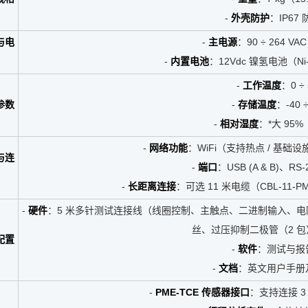
-
外壳防护
：IP67
与电
-
主电源
：90 ÷ 264 VAC
-
内置电池
：12Vdc 镍氢电池（
-
工作温度
：0 ÷
参数
-
存储温度
：-40 
-
相对湿度
：*大 95
-
网络功能
：WiFi（支持热点 / 基础设
与连
-
端口
：USB (A & B)、RS
-
长距离连接
：可选 11 米电缆（CBL-11
-
硬件
：5 米多针测试连接线（线圈控制、主触点、二进制输入、电
丝、过压抑制二极管（2 
配置
-
软件
：测试与报
-
文档
：英文用户手册
-
PME-TCE 传感器接口
：支持连接 3