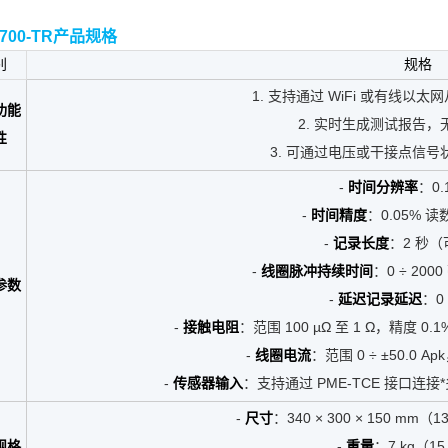
-700-TR产品规格
别
规格
1. 支持通过 WiFi 或有线以
功能
2. 实时生成测试报告
性
3. 可通过电压或干接点信
-
时间分辨率
：0.
-
时间精度
：0.05% 读数
-
记录长度
：2 秒
-
线圈脉冲持续时间
：0 ÷ 20
参数
-
延迟记录延迟
：0 
-
接触电阻
：范围 100 µΩ 至 1 Ω，精度 0.
-
线圈电流
：范围 0 ÷ ±50.0 Ap
-
传感器输入
：支持通过 PME-TCE 接口连接
-
尺寸
：340 × 300 × 150 mm（13
规格
-
重量
：7 kg（15