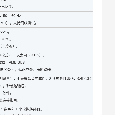
 防水防尘。
，50 ÷ 60 Hz。
Ni-MH），支持离线测试。
 55°C。
÷ 70°C。
%（非冷凝）。
施模式） + 以太网（RJ45）。
-232、PME BUS。
-PME-XXX），适配户外高压断路器。
阻测量），4 毫米鳄鱼夹套件，2 卷热敏打印纸，备用保险
包），轻便运输包。
告软件。
及连接指南。
 个数字和 1 个模拟传感器。