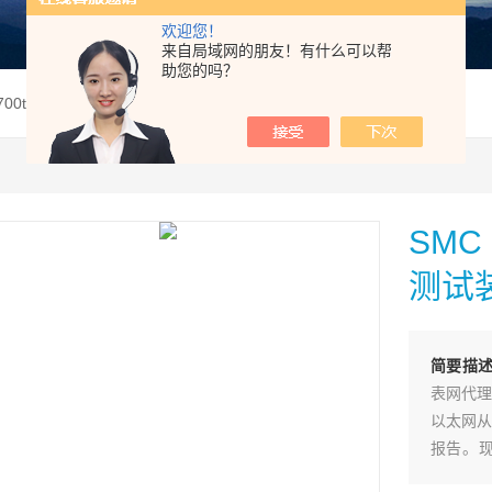
欢迎您！
来自局域网的朋友！有什么可以帮
助您的吗？
e700trSMC PME-700-TR断路器定时器测试装置
SMC
测试
简要描
表网代理
以太网从
报告。现
们！