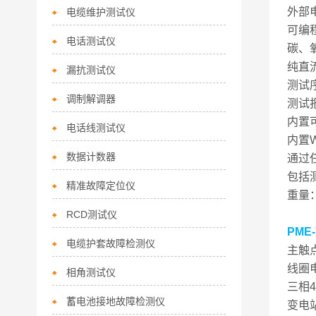
外部
电缆维护测试仪
可编
电话测试仪
碳、
纯直
漏抗测试仪
测试
调制解调器
测试
内置
电话线测试仪
内置W
数据计数器
通过
包括
精准故障定位仪
重量：
RCD测试仪
PME
电缆护套故障检测仪
主触
线圈
相角测试仪
三相
蓄电池接地故障检测仪
变电