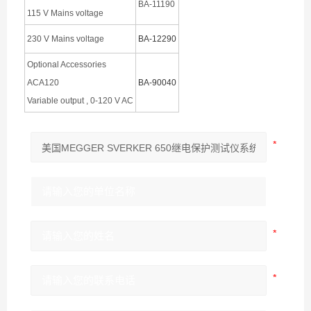
BA-11190
115 V Mains voltage
230 V Mains voltage
BA-12290
Optional Accessories
ACA120
BA-90040
Variable output , 0-120 V AC