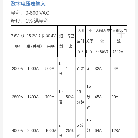
数字电压表输入
量程：0-600 VAC
精度：1% 满量程
+
*大开
*小
*大输入电
*大输入电
7.6V（并
15.2V（串
30.4V
过
占空
启时
关闭
流
流
联）
联 / 并联）
串联
载
比
间 ²
时间
（480V）
（240V）
1
2000A
1000A
500A
*
连续
无
32A
64A
倍
15
1.4
15
2800A
1400A
700A
50%
分
45A
90A
倍
分钟
钟
15
2
5 分
4000A
2000A
1000A
25%
分
64A
128A
倍
钟