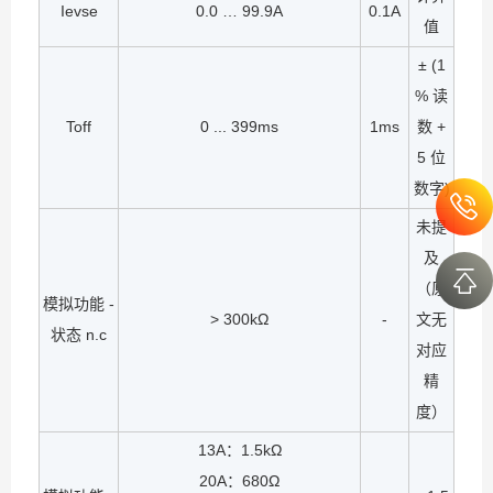
Ievse
0.0 … 99.9A
0.1A
值
± (1
% 读
Toff
0 ... 399ms
1ms
数 +
5 位
数字)
未提
及
（原
模拟功能 -
> 300kΩ
-
文无
状态 n.c
对应
精
度）
13A：1.5kΩ
20A：680Ω