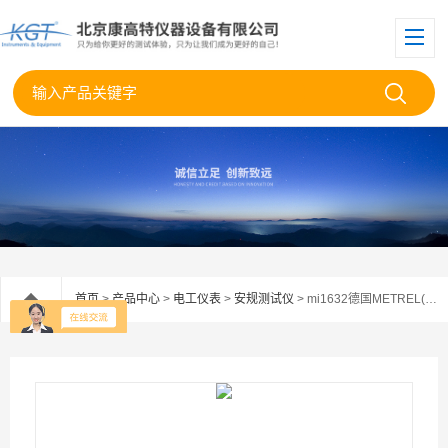
首页
>
产品中心
>
电工仪表
>
安规测试仪
> mi1632德国METREL(美翠) MI1632安规测试仪