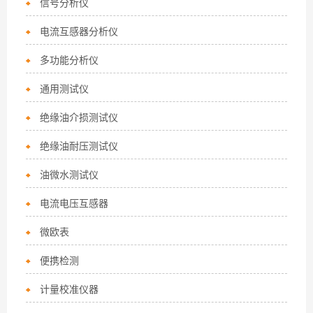
信号分析仪
电流互感器分析仪
多功能分析仪
通用测试仪
绝缘油介损测试仪
绝缘油耐压测试仪
油微水测试仪
电流电压互感器
微欧表
便携检测
计量校准仪器