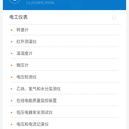
CLASSIFICATION
电工仪表
转速计
红外测温仪
温湿度计
微压计
电压检测仪
乙炔、氢气和水分监测仪
在线电能质量监控装置
低压电器安全测试仪
电压和电流记录仪