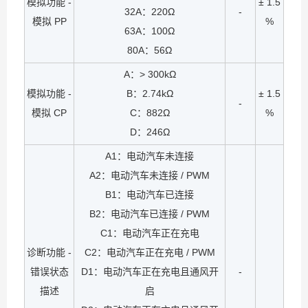
模拟功能 -
± 1.5
32A：220Ω
-
模拟 PP
%
63A：100Ω
80A：56Ω
A：> 300kΩ
模拟功能 -
B：2.74kΩ
± 1.5
-
模拟 CP
C：882Ω
%
D：246Ω
A1：电动汽车未连接
A2：电动汽车未连接 / PWM
B1：电动汽车已连接
B2：电动汽车已连接 / PWM
C1：电动汽车正在充电
诊断功能 -
C2：电动汽车正在充电 / PWM
错误状态
D1：电动汽车正在充电且通风开
-
描述
启