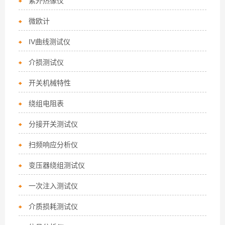
紫外热像仪
微欧计
IV曲线测试仪
介损测试仪
开关机械特性
绕组电阻表
分接开关测试仪
扫频响应分析仪
变压器绕组测试仪
一次注入测试仪
介质损耗测试仪