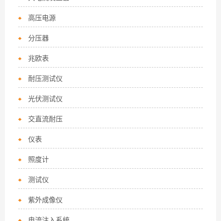
高压电源
分压器
兆欧表
耐压测试仪
光伏测试仪
交直流耐压
仪表
照度计
测试仪
紫外成像仪
电流注入系统