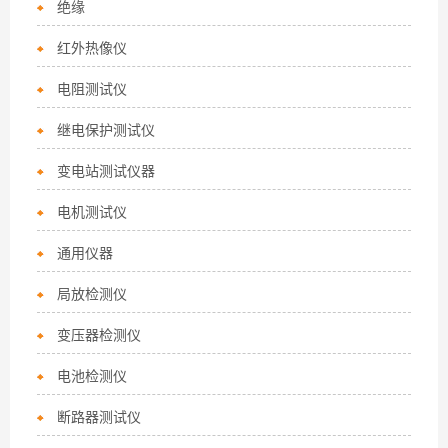
绝缘
红外热像仪
电阻测试仪
继电保护测试仪
变电站测试仪器
电机测试仪
通用仪器
局放检测仪
变压器检测仪
电池检测仪
断路器测试仪