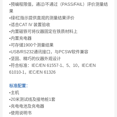
•预编程限值，通过/不通过（PASS/FAIL）评价测量结
果
•绿/红指示提供直观的测量结果评价
•适合CAT IV 装置验收
•内置磁铁可将仪器固定在铁质材料上
•内置充电器
•可存储1900个测量结果
•USB/RS232通讯接口，与PCSW软件兼容
•坚固、精巧的仪器外观设计
•符合标准：IEC/EN 61557-1、5、10，IEC/EN
61010-1，IEC/EN 61326
标准配置：
•主机
•20米测试线及接地桩1套
•充电电池及充电器
•使用说明书